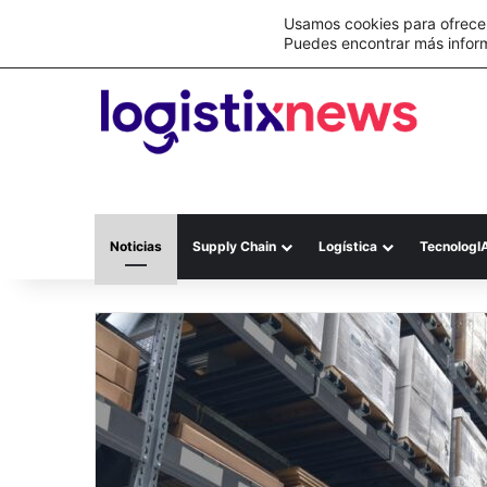
Lo último
C&A México completa la implementación 
Usamos cookies para ofrecer
Puedes encontrar más infor
Noticias
Supply Chain
Logística
TecnologI