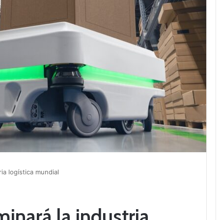
ia logística mundial
inará la industria