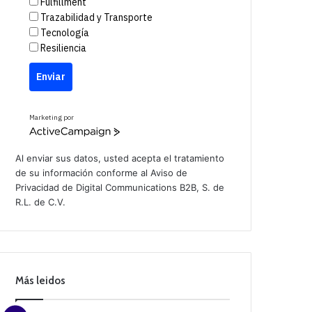
Fulfillment
Trazabilidad y Transporte
Tecnología
Resiliencia
Enviar
Marketing por
A
c
t
Al enviar sus datos, usted acepta el tratamiento
i
de su información conforme al
Aviso de
v
Privacidad
de Digital Communications B2B, S. de
e
C
R.L. de C.V.
a
m
p
a
i
g
n
Más leidos