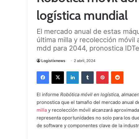
logística mundial
El mercado anual de estas máqui
última milla y recolección móvi
mdd para 2044, pronostica IDT
Logistixnews
2 abril, 2024
Facebook
X
LinkedIn
Tumblr
Pinterest
Reddit
El informe
Robótica móvil en logística, almac
pronostica que el tamaño del mercado anual de
milla
y recolección móvil alcanzará aproximada
representa oportunidades no solo para los d
de software y componentes clave de la industr