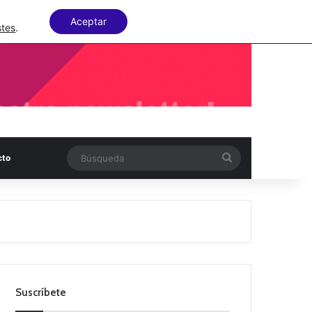
Facebook
X
LinkedIn
Random Articl
Aceptar
stes
.
Búsqueda
cto
Suscríbete