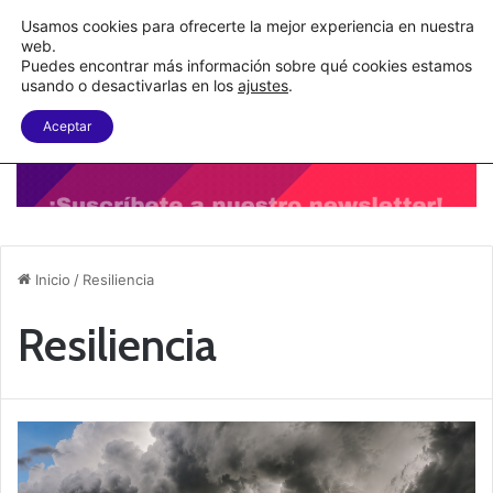
C&A México completa la implementación de su WMS en la nube
Usamos cookies para ofrecerte la mejor experiencia en nuestra
web.
Puedes encontrar más información sobre qué cookies estamos
Menu
B
usando o desactivarlas en los
ajustes
.
Aceptar
Inicio
/
Resiliencia
Resiliencia