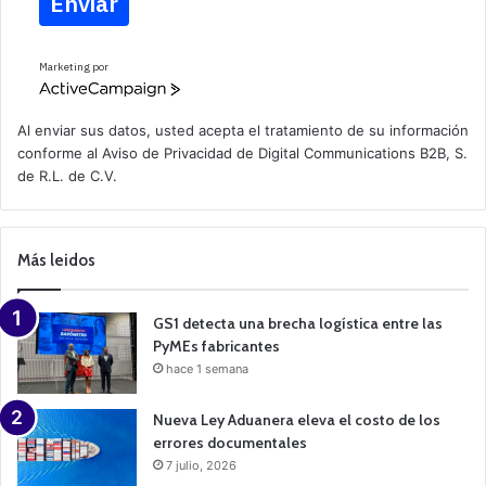
Enviar
Marketing por
A
c
t
Al enviar sus datos, usted acepta el tratamiento de su información
i
conforme al
Aviso de Privacidad
de Digital Communications B2B, S.
v
de R.L. de C.V.
e
C
a
m
p
Más leidos
a
i
g
n
GS1 detecta una brecha logística entre las
PyMEs fabricantes
hace 1 semana
Nueva Ley Aduanera eleva el costo de los
errores documentales
7 julio, 2026