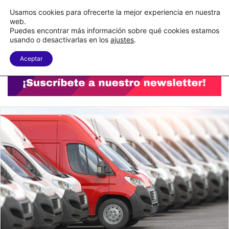
C&A México completa la implementación de su WMS en la nube
Usamos cookies para ofrecerte la mejor experiencia en nuestra
web.
Puedes encontrar más información sobre qué cookies estamos
Menu
B
usando o desactivarlas en los
ajustes
.
Aceptar