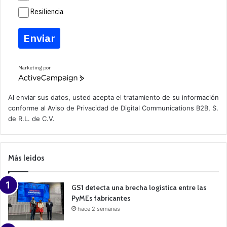
Resiliencia
Enviar
Marketing por
A
c
t
Al enviar sus datos, usted acepta el tratamiento de su información
i
conforme al
Aviso de Privacidad
de Digital Communications B2B, S.
v
de R.L. de C.V.
e
C
a
m
p
Más leidos
a
i
g
n
GS1 detecta una brecha logística entre las
PyMEs fabricantes
hace 2 semanas