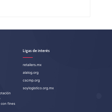
Ligas de interés
retailers.mx
alalog.org
cscmp.org
soylogistico.org.mx
eptación
e
 con fines