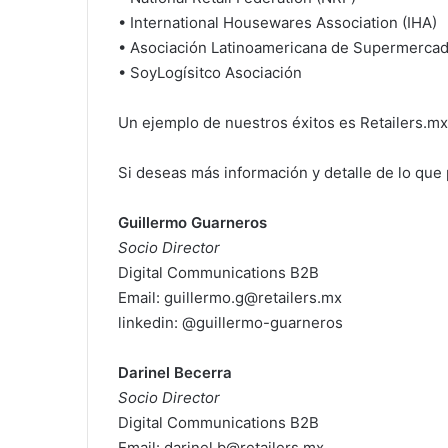
• International Housewares Association (IHA)
• Asociación Latinoamericana de Supermerca
• SoyLogísitco Asociación
Un ejemplo de nuestros éxitos es Retailers.mx
Si deseas más información y detalle de lo qu
Guillermo Guarneros
Socio Director
Digital Communications B2B
Email:
guillermo.g@retailers.mx
linkedin: @guillermo-guarneros
Darinel Becerra
Socio Director
Digital Communications B2B
Email:
darinel.b@retailers.mx