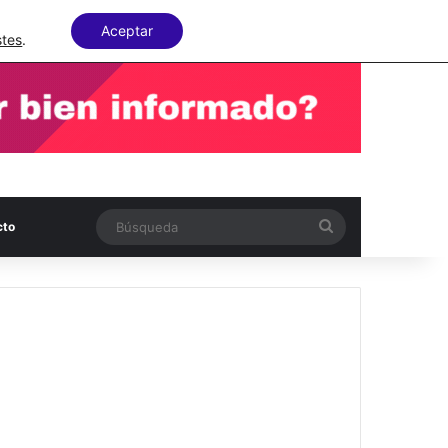
Facebook
X
LinkedIn
Random Articl
Aceptar
stes
.
Búsqueda
cto