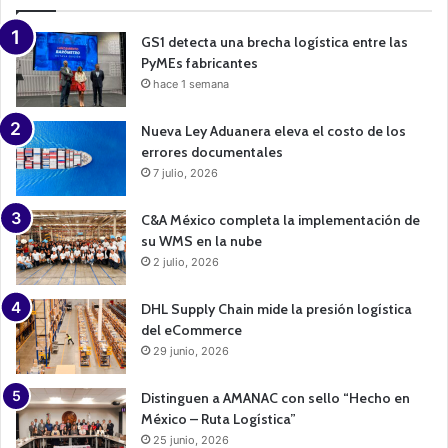
i
g
n
GS1 detecta una brecha logística entre las
PyMEs fabricantes
hace 1 semana
Nueva Ley Aduanera eleva el costo de los
errores documentales
7 julio, 2026
C&A México completa la implementación de
su WMS en la nube
2 julio, 2026
DHL Supply Chain mide la presión logística
del eCommerce
29 junio, 2026
Distinguen a AMANAC con sello “Hecho en
México – Ruta Logística”
25 junio, 2026