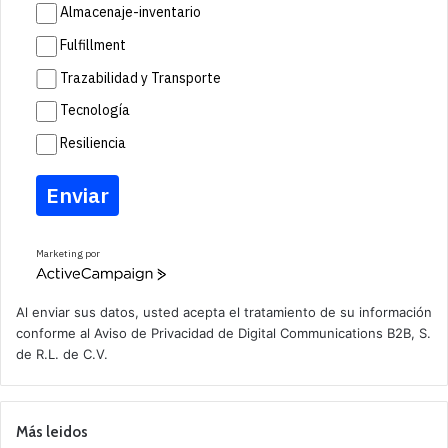
Almacenaje-inventario
Fulfillment
Trazabilidad y Transporte
Tecnología
Resiliencia
Enviar
Marketing por
A
c
t
Al enviar sus datos, usted acepta el tratamiento de su información
i
conforme al
Aviso de Privacidad
de Digital Communications B2B, S.
v
de R.L. de C.V.
e
C
a
m
p
Más leidos
a