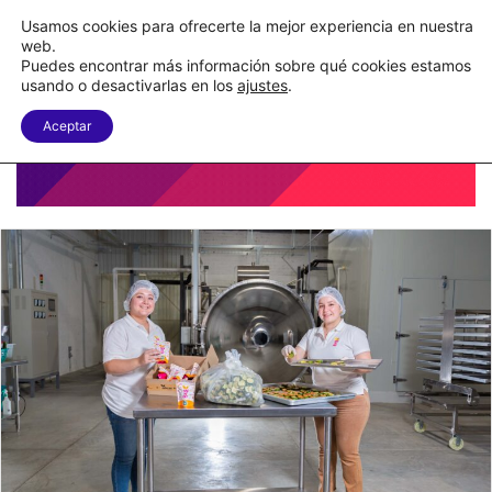
C&A México completa la implementación de su WMS en la nube
Usamos cookies para ofrecerte la mejor experiencia en nuestra
web.
Puedes encontrar más información sobre qué cookies estamos
Menu
B
usando o desactivarlas en los
ajustes
.
Aceptar