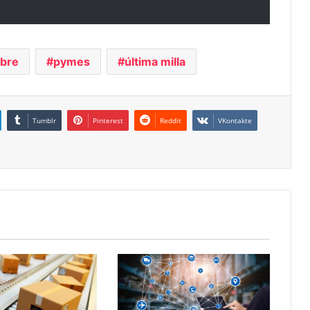
ibre
pymes
última milla
Tumblr
Pinterest
Reddit
VKontakte