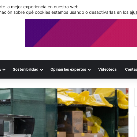
de su WMS en la nube
te la mejor experiencia en nuestra web.
mación sobre qué cookies estamos usando o desactivarlas en los
aju
A
Sostenibilidad
Opinan los expertos
Videoteca
Conta