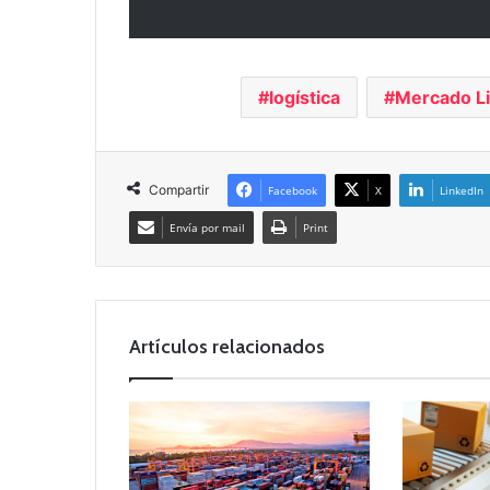
logística
Mercado L
Compartir
Facebook
X
LinkedIn
Envía por mail
Print
Artículos relacionados