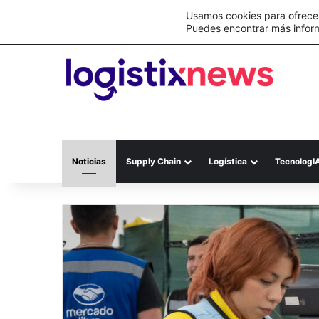
Lo último
C&A México completa la implementación 
Usamos cookies para ofrecer
Puedes encontrar más infor
Noticias
Supply Chain
Logística
TecnologI