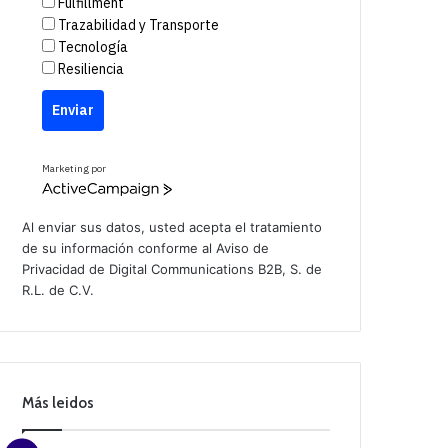
Fulfillment
Trazabilidad y Transporte
Tecnología
Resiliencia
Enviar
Marketing por
A
c
t
Al enviar sus datos, usted acepta el tratamiento
i
de su información conforme al
Aviso de
v
Privacidad
de Digital Communications B2B, S. de
e
C
R.L. de C.V.
a
m
p
a
i
g
n
Más leidos