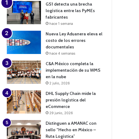
GS1 detecta una brecha
logística entre las PyMEs
fabricantes
hace 1 semana
Nueva Ley Aduanera eleva el
costo de los errores
documentales
hace 4 semanas
C&A México completa la
implementación de su WMS
en la nube
2 julio, 2026
DHL Supply Chain mide la
presión logística del
eCommerce
29 junio, 2026
Distinguen a AMANAC con
sello “Hecho en México –
Ruta Logística”