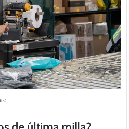
lla?
os de última milla?