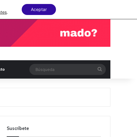
Facebook
X
LinkedIn
Random Articl
Aceptar
stes
.
Búsqueda
cto
Suscríbete