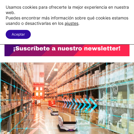
C&A México completa la implementación de su WMS en la nube
Usamos cookies para ofrecerte la mejor experiencia en nuestra
web.
Puedes encontrar más información sobre qué cookies estamos
Menu
B
usando o desactivarlas en los
ajustes
.
Aceptar