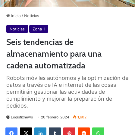
Inicio
/
Noticias
Noticias
Zona 1
Seis tendencias de
almacenamiento para una
cadena automatizada
Robots móviles autónomos y la optimización de
datos a través de IA e internet de las cosas
permitirán gestionar las actividades de
cumplimiento y mejorar la preparación de
pedidos.
Logistixnews
20 febrero, 2024
1,602
Facebook
X
LinkedIn
Tumblr
Pinterest
Reddit
WhatsApp