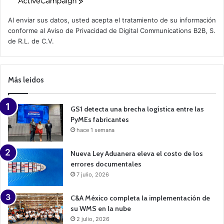
A
c
t
Al enviar sus datos, usted acepta el tratamiento de su información
i
conforme al
Aviso de Privacidad
de Digital Communications B2B, S.
v
de R.L. de C.V.
e
C
a
m
p
Más leidos
a
i
g
n
GS1 detecta una brecha logística entre las
PyMEs fabricantes
hace 1 semana
Nueva Ley Aduanera eleva el costo de los
errores documentales
7 julio, 2026
C&A México completa la implementación de
su WMS en la nube
2 julio, 2026