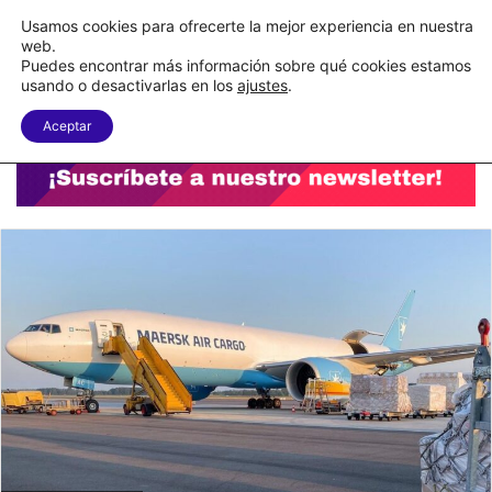
C&A México completa la implementación de su WMS en la nube
Usamos cookies para ofrecerte la mejor experiencia en nuestra
web.
Puedes encontrar más información sobre qué cookies estamos
Menu
B
usando o desactivarlas en los
ajustes
.
Aceptar