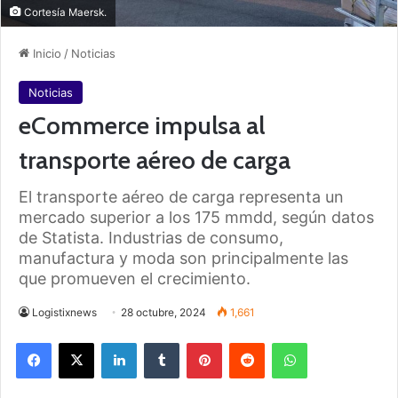
Cortesía Maersk.
Inicio
/
Noticias
Noticias
eCommerce impulsa al
transporte aéreo de carga
El transporte aéreo de carga representa un
mercado superior a los 175 mmdd, según datos
de Statista. Industrias de consumo,
manufactura y moda son principalmente las
que promueven el crecimiento.
Logistixnews
28 octubre, 2024
1,661
Facebook
X
LinkedIn
Tumblr
Pinterest
Reddit
WhatsApp