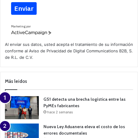
Enviar
Marketing por
A
c
t
Al enviar sus datos, usted acepta el tratamiento de su información
i
conforme al
Aviso de Privacidad
de Digital Communications B2B, S.
v
de R.L. de C.V.
e
C
a
m
p
Más leidos
a
i
g
n
GS1 detecta una brecha logística entre las
PyMEs fabricantes
hace 2 semanas
Nueva Ley Aduanera eleva el costo de los
errores documentales