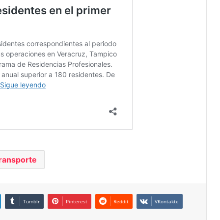
ransporte
Tumblr
Pinterest
Reddit
VKontakte