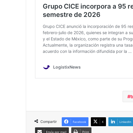
t
Compartir
Facebook
X
LinkedIn
Envía por mail
Print