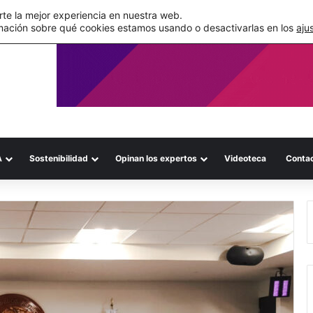
de su WMS en la nube
te la mejor experiencia en nuestra web.
mación sobre qué cookies estamos usando o desactivarlas en los
aju
A
Sostenibilidad
Opinan los expertos
Videoteca
Conta