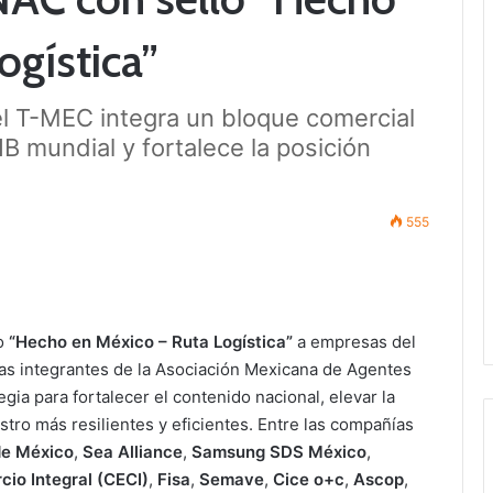
ogística”
el T-MEC integra un bloque comercial
B mundial y fortalece la posición
555
vo
“Hecho en México – Ruta Logística”
a empresas del
llas integrantes de la Asociación Mexicana de Agentes
ia para fortalecer el contenido nacional, elevar la
tro más resilientes y eficientes. Entre las compañías
de México
,
Sea Alliance
,
Samsung SDS México
,
io Integral (CECI)
,
Fisa
,
Semave
,
Cice o+c
,
Ascop
,