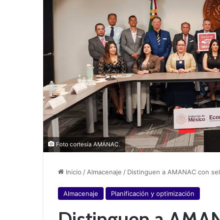
Foto cortesía AMANAC.
Inicio
/
Almacenaje
/
Distinguen a AMANAC con sell
Almacenaje
Planificación y optimización
Distinguen a AMAN