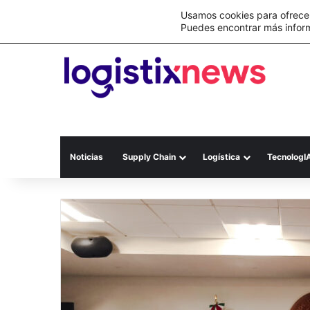
Lo último
C&A México completa la implementación 
Usamos cookies para ofrecer
Puedes encontrar más infor
Noticias
Supply Chain
Logística
TecnologI