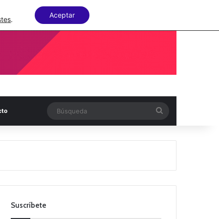
Facebook
X
LinkedIn
Random Articl
Aceptar
stes
.
Búsqueda
cto
Suscríbete