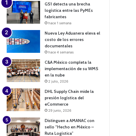
GS1 detecta una brecha
logística entre las PyMEs
fabricantes
hace 1 semana
Nueva Ley Aduanera eleva el
costo de los errores
documentales
hace 4 semanas
C&A México completa la
implementación de su WMS
en la nube
2 julio, 2026
DHL Supply Chain mide la
presión logística del
eCommerce
29 junio, 2026
Distinguen a AMANAC con
sello “Hecho en México –
Ruta Logística”