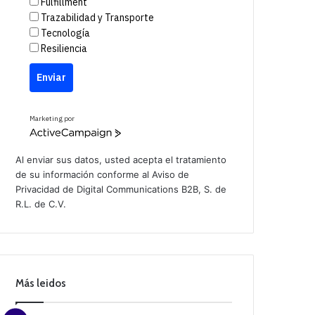
Fulfillment
Trazabilidad y Transporte
Tecnología
Resiliencia
Enviar
Marketing por
A
c
t
Al enviar sus datos, usted acepta el tratamiento
i
de su información conforme al
Aviso de
v
Privacidad
de Digital Communications B2B, S. de
e
C
R.L. de C.V.
a
m
p
a
i
g
n
Más leidos