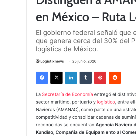
en México – Ruta L
El gobierno federal señaló que 
que genera cerca del 30% del PI
logística de México.
Logistixnews
25 junio, 2026
Facebook
X
LinkedIn
Tumblr
Pinterest
Reddit
La
Secretaría de Economía
entregó el distinti
sector marítimo, portuario y
logístico
, entre e
Navieros (AMANAC), como parte de una estrateg
competitividad y consolidar cadenas de suminis
reconocidas se encuentran
Agencia Naviera 
Kundiso
,
Compañía de Equipamiento al Comerc