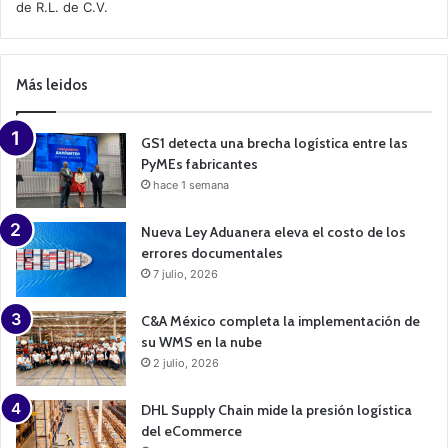
de R.L. de C.V.
e
C
a
m
p
Más leidos
a
i
g
n
GS1 detecta una brecha logística entre las
PyMEs fabricantes
hace 1 semana
Nueva Ley Aduanera eleva el costo de los
errores documentales
7 julio, 2026
C&A México completa la implementación de
su WMS en la nube
2 julio, 2026
DHL Supply Chain mide la presión logística
del eCommerce