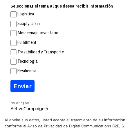
Seleccionar el tema al que desea recibir información
Logística
Supply chain
Almacenaje-inventario
Fulfillment
Trazabilidad y Transporte
Tecnología
Resiliencia
Enviar
Marketing por
A
c
t
Al enviar sus datos, usted acepta el tratamiento de su información
i
conforme al
Aviso de Privacidad
de Digital Communications B2B, S.
v