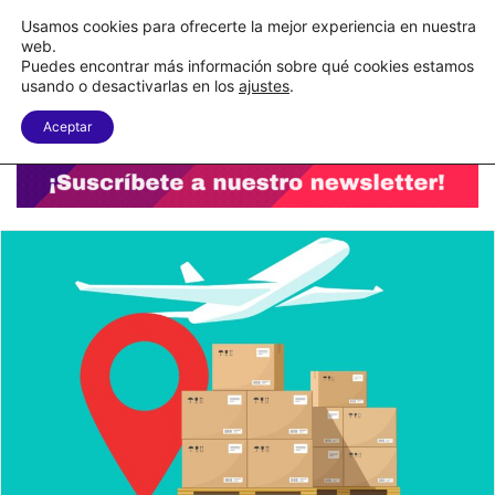
C&A México completa la implementación de su WMS en la nube
Usamos cookies para ofrecerte la mejor experiencia en nuestra
web.
Puedes encontrar más información sobre qué cookies estamos
Menu
B
usando o desactivarlas en los
ajustes
.
Aceptar