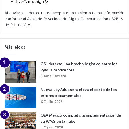
A
c
t
Al enviar sus datos, usted acepta el tratamiento de su información
i
conforme al
Aviso de Privacidad
de Digital Communications B2B, S.
v
de R.L. de C.V.
e
C
a
m
p
Más leidos
a
i
g
n
GS1 detecta una brecha logística entre las
PyMEs fabricantes
hace 1 semana
Nueva Ley Aduanera eleva el costo de los
errores documentales
7 julio, 2026
C&A México completa la implementación de
su WMS en la nube
2 julio, 2026