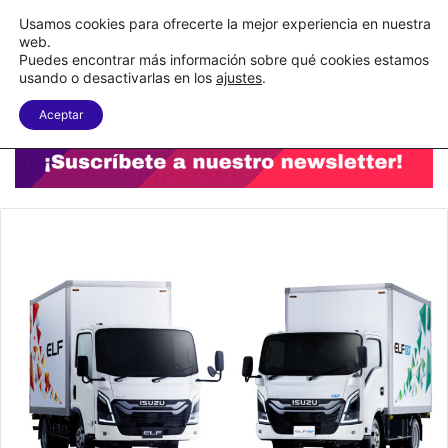
C&A México completa la implementación de su WMS en la nube
Usamos cookies para ofrecerte la mejor experiencia en nuestra
web.
Puedes encontrar más información sobre qué cookies estamos
Menu
B
usando o desactivarlas en los
ajustes
.
Aceptar