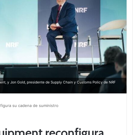
ent, y Jon Gold, presidente de Supply Chain y Customs Policy de NRF
figura su cadena de suministro
uipment reconfigura