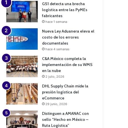
GS1 detecta una brecha
logística entre las PyMEs
fabricantes
hace 1 semana
Nueva Ley Aduanera eleva el
costo de los errores
documentales
hace 4 semanas
C&A México completa la
implementación de su WMS
en la nube
2 julio, 2026
DHL Supply Chain mide la
presión logística del
eCommerce
29 junio, 2026
Distinguen a AMANAC con
sello “Hecho en México –
Ruta Logística”