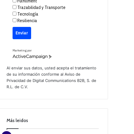
Fulfillment
Trazabilidad y Transporte
Tecnología
Resiliencia
Enviar
Marketing por
A
c
t
Al enviar sus datos, usted acepta el tratamiento
i
de su información conforme al
Aviso de
v
Privacidad
de Digital Communications B2B, S. de
e
C
R.L. de C.V.
a
m
p
a
i
g
n
Más leidos