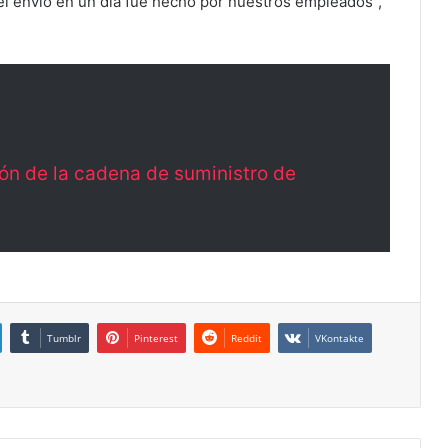
el envío en un día fue hecho por nuestros empleados”,
ión de la cadena de suministro de
Tumblr
Pinterest
Reddit
VKontakte