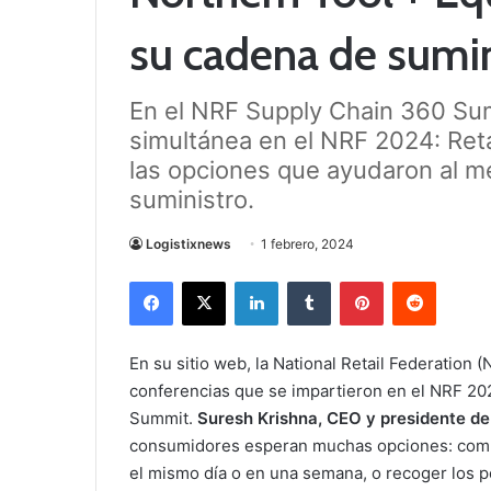
su cadena de sumin
En el NRF Supply Chain 360 Sum
simultánea en el NRF 2024: Reta
las opciones que ayudaron al m
suministro.
Logistixnews
1 febrero, 2024
Facebook
X
LinkedIn
Tumblr
Pinterest
Reddit
En su sitio web, la National Retail Federation 
conferencias que se impartieron en el NRF 202
Summit.
Suresh Krishna, CEO y presidente d
consumidores esperan muchas opciones: comprar 
el mismo día o en una semana, o recoger los p