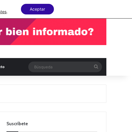
Facebook
X
LinkedIn
Random Articl
Aceptar
stes
.
Búsqueda
cto
Suscríbete