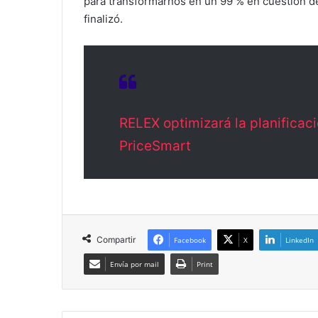
para transformarnos en un 99 % en cuestión d
finalizó.
RELEX optimizará la planificac
PriceSmart
Compartir
Facebook
X
LinkedIn
Envía por mail
Print