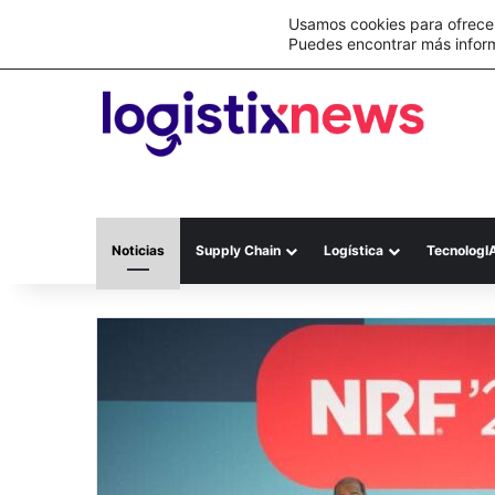
Lo último
Nueva Ley Aduanera eleva el costo de lo
Usamos cookies para ofrecer
Puedes encontrar más infor
Noticias
Supply Chain
Logística
TecnologI