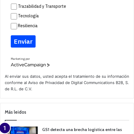
Trazabilidad y Transporte
Tecnología
Resiliencia
Enviar
Marketing por
A
c
t
Al enviar sus datos, usted acepta el tratamiento de su información
i
conforme al
Aviso de Privacidad
de Digital Communications B2B, S.
v
de R.L. de C.V.
e
C
a
m
p
Más leidos
a
i
g
n
GS1 detecta una brecha logística entre las