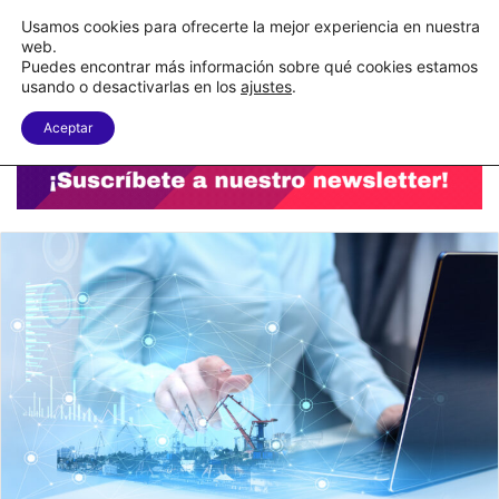
C&A México completa la implementación de su WMS en la nube
Usamos cookies para ofrecerte la mejor experiencia en nuestra
web.
Puedes encontrar más información sobre qué cookies estamos
Menu
B
usando o desactivarlas en los
ajustes
.
Aceptar