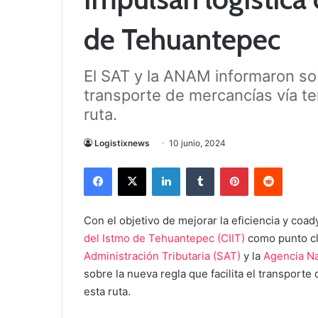
de Tehuantepec
El SAT y la ANAM informaron sobr
transporte de mercancías vía ter
ruta.
Logistixnews
10 junio, 2024
Facebook
X
LinkedIn
Tumblr
Pinterest
Reddit
Con el objetivo de mejorar la eficiencia y coa
del Istmo de Tehuantepec (CIIT)
como punto cl
Administración Tributaria (SAT)
y la
Agencia N
sobre la nueva regla que facilita el transporte 
esta ruta.