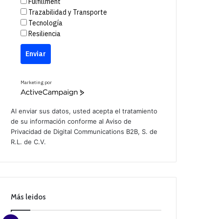
Fulfillment
Trazabilidad y Transporte
Tecnología
Resiliencia
Enviar
Marketing por
A
c
t
Al enviar sus datos, usted acepta el tratamiento
i
de su información conforme al
Aviso de
v
Privacidad
de Digital Communications B2B, S. de
e
C
R.L. de C.V.
a
m
p
a
i
g
n
Más leidos