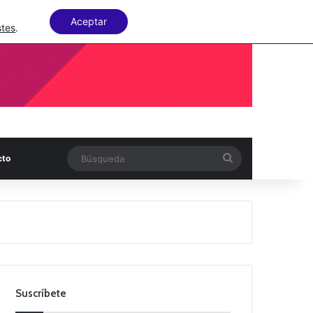
Facebook
X
LinkedIn
Random Articl
Aceptar
stes
.
Búsqueda
cto
Suscríbete