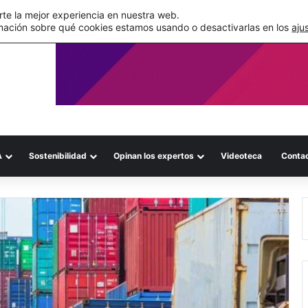
de su WMS en la nube
te la mejor experiencia en nuestra web.
mación sobre qué cookies estamos usando o desactivarlas en los
aju
A
Sostenibilidad
Opinan los expertos
Videoteca
Conta