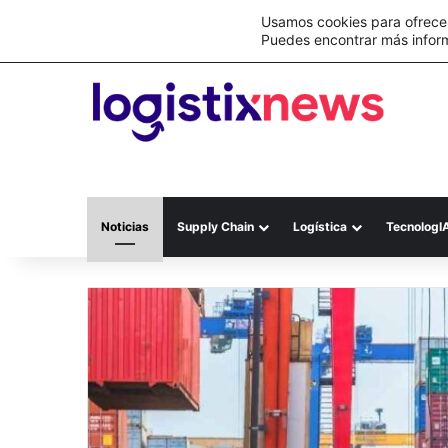
Lo último
C&A México completa la implementación 
Usamos cookies para ofrecer
Puedes encontrar más infor
Noticias
Supply Chain
Logística
TecnologI