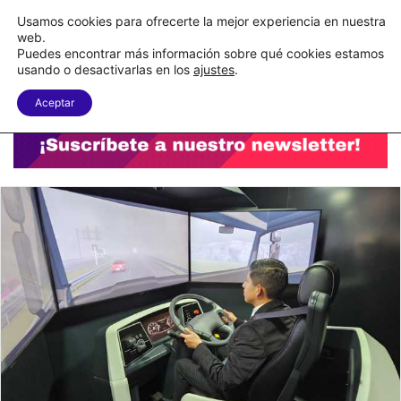
C&A México completa la implementación de su WMS en la nube
Usamos cookies para ofrecerte la mejor experiencia en nuestra
web.
Puedes encontrar más información sobre qué cookies estamos
Menu
B
usando o desactivarlas en los
ajustes
.
Aceptar