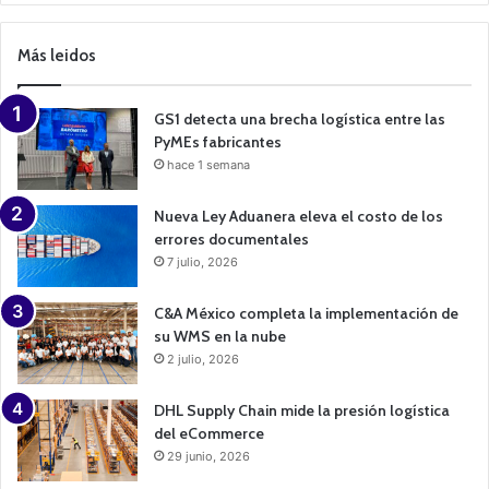
a
m
p
Más leidos
a
i
g
n
GS1 detecta una brecha logística entre las
PyMEs fabricantes
hace 1 semana
Nueva Ley Aduanera eleva el costo de los
errores documentales
7 julio, 2026
C&A México completa la implementación de
su WMS en la nube
2 julio, 2026
DHL Supply Chain mide la presión logística
del eCommerce
29 junio, 2026