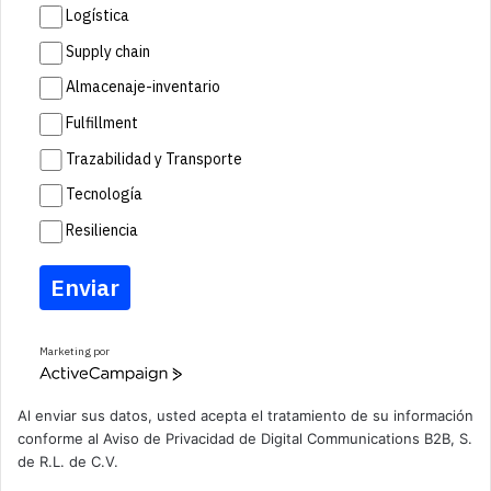
Logística
Supply chain
Almacenaje-inventario
Fulfillment
Trazabilidad y Transporte
Tecnología
Resiliencia
Enviar
Marketing por
A
c
t
Al enviar sus datos, usted acepta el tratamiento de su información
i
conforme al
Aviso de Privacidad
de Digital Communications B2B, S.
v
de R.L. de C.V.
e
C