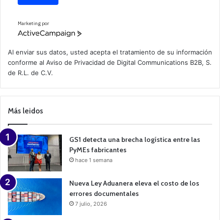
Marketing por
A
c
t
Al enviar sus datos, usted acepta el tratamiento de su información
i
conforme al
Aviso de Privacidad
de Digital Communications B2B, S.
v
de R.L. de C.V.
e
C
a
m
p
Más leidos
a
i
g
n
GS1 detecta una brecha logística entre las
PyMEs fabricantes
hace 1 semana
Nueva Ley Aduanera eleva el costo de los
errores documentales
7 julio, 2026