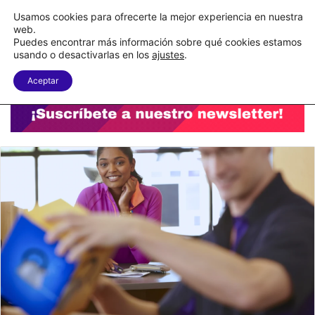
C&A México completa la implementación de su WMS en la nube
Usamos cookies para ofrecerte la mejor experiencia en nuestra
web.
Puedes encontrar más información sobre qué cookies estamos
Menu
B
usando o desactivarlas en los
ajustes
.
Aceptar