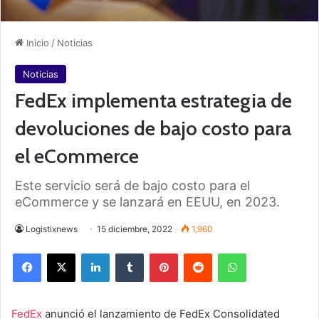
Inicio
/
Noticias
Noticias
FedEx implementa estrategia de
devoluciones de bajo costo para
el eCommerce
Este servicio será de bajo costo para el
eCommerce y se lanzará en EEUU, en 2023.
Logistixnews
15 diciembre, 2022
1,960
Facebook
X
LinkedIn
Tumblr
Pinterest
Reddit
WhatsApp
FedEx
anunció el lanzamiento de FedEx Consolidated