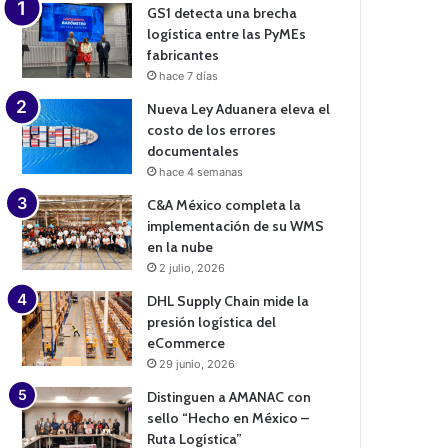
GS1 detecta una brecha
logística entre las PyMEs
fabricantes
hace 7 días
Nueva Ley Aduanera eleva el
costo de los errores
documentales
hace 4 semanas
C&A México completa la
implementación de su WMS
en la nube
2 julio, 2026
DHL Supply Chain mide la
presión logística del
eCommerce
29 junio, 2026
Distinguen a AMANAC con
sello “Hecho en México –
Ruta Logística”