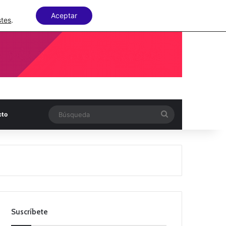
Facebook
X
LinkedIn
Random Articl
Aceptar
stes
.
Búsqueda
cto
Suscríbete