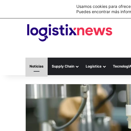
Lo último
C&A México completa la implementación 
Usamos cookies para ofrecer
Puedes encontrar más infor
Noticias
Supply Chain
Logística
TecnologI