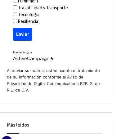
Fulfillment
Trazabilidad y Transporte
Tecnología
Resiliencia
Enviar
Marketing por
A
c
t
Al enviar sus datos, usted acepta el tratamiento
i
de su información conforme al
Aviso de
v
Privacidad
de Digital Communications B2B, S. de
e
C
R.L. de C.V.
a
m
p
a
i
g
n
Más leidos