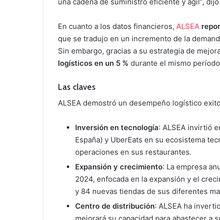
una cadena de suministro eficiente y ágil”, dij
En cuanto a los datos financieros,
ALSEA
repo
que se tradujo en un incremento de la demanda 
Sin embargo, gracias a su estrategia de mejor
logísticos en un 5 %
durante el mismo período
Las claves
ALSEA demostró un desempeño logístico exitos
Inversión en tecnología
: ALSEA invirtió 
España) y UberEats en su ecosistema tecn
operaciones en sus restaurantes.
Expansión y crecimiento
: La empresa anu
2024, enfocada en la expansión y el creci
y 84 nuevas tiendas de sus diferentes ma
Centro de distribución
: ALSEA ha inverti
mejorará su capacidad para abastecer a s