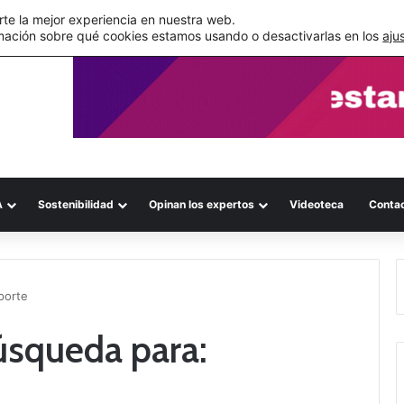
s errores documentales
te la mejor experiencia en nuestra web.
mación sobre qué cookies estamos usando o desactivarlas en los
aju
A
Sostenibilidad
Opinan los expertos
Videoteca
Conta
porte
úsqueda para: