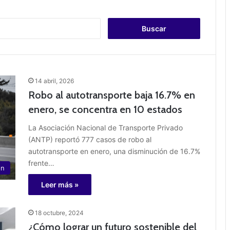
B
u
s
c
a
r
14 abril, 2026
:
Robo al autotransporte baja 16.7% en
enero, se concentra en 10 estados
La Asociación Nacional de Transporte Privado
(ANTP) reportó 777 casos de robo al
autotransporte en enero, una disminución de 16.7%
frente…
ón
Leer más »
18 octubre, 2024
¿Cómo lograr un futuro sostenible del