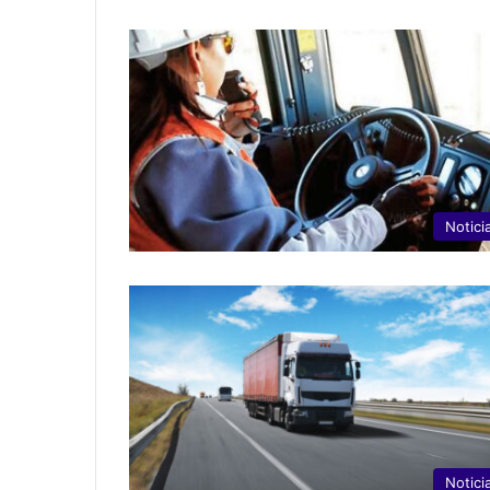
Notici
Notici