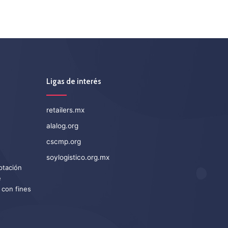
Ligas de interés
retailers.mx
alalog.org
cscmp.org
soylogistico.org.mx
eptación
e
 con fines