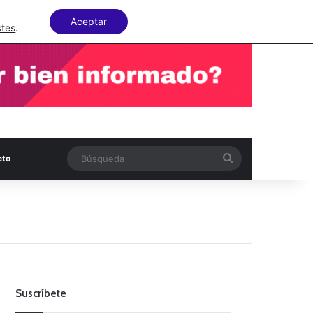
Facebook
X
LinkedIn
Random Articl
Aceptar
stes
.
Búsqueda
cto
Suscríbete