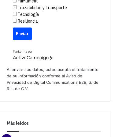
Fulfillment
Trazabilidad y Transporte
Tecnología
Resiliencia
Enviar
Marketing por
A
c
t
Al enviar sus datos, usted acepta el tratamiento
i
de su información conforme al
Aviso de
v
Privacidad
de Digital Communications B2B, S. de
e
C
R.L. de C.V.
a
m
p
a
i
g
n
Más leidos