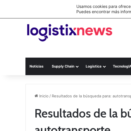
Lo último
Nueva Ley Aduanera eleva el costo de lo
Usamos cookies para ofrecer
Puedes encontrar más infor
Noticias
Supply Chain
Logística
TecnologI
Inicio
/
Resultados de la búsqueda para: autotrans
Resultados de la b
autotransporte