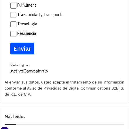
Fulfillment
Trazabilidad y Transporte
Tecnología
Resiliencia
Enviar
Marketing por
A
c
t
Al enviar sus datos, usted acepta el tratamiento de su información
i
conforme al
Aviso de Privacidad
de Digital Communications B2B, S.
v
de R.L. de C.V.
e
C
a
m
p
Más leidos
a
i
g