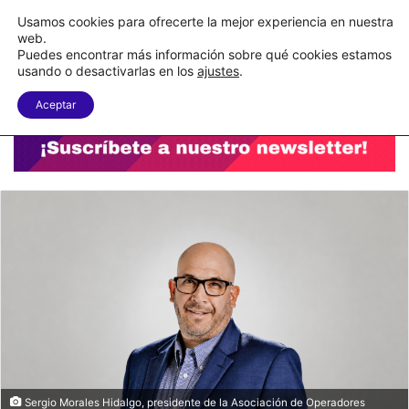
C&A México completa la implementación de su WMS en la nube
Usamos cookies para ofrecerte la mejor experiencia en nuestra
web.
Puedes encontrar más información sobre qué cookies estamos
Menu
B
usando o desactivarlas en los
ajustes
.
Aceptar
Sergio Morales Hidalgo, presidente de la Asociación de Operadores