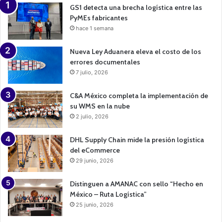
n
GS1 detecta una brecha logística entre las
PyMEs fabricantes
hace 1 semana
Nueva Ley Aduanera eleva el costo de los
errores documentales
7 julio, 2026
C&A México completa la implementación de
su WMS en la nube
2 julio, 2026
DHL Supply Chain mide la presión logística
del eCommerce
29 junio, 2026
Distinguen a AMANAC con sello “Hecho en
México – Ruta Logística”
25 junio, 2026