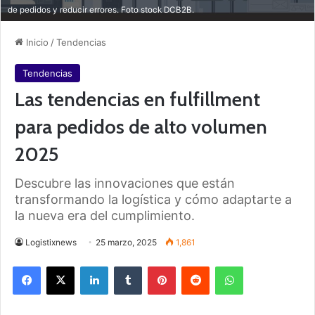
de pedidos y reducir errores. Foto stock DCB2B.
Inicio
/
Tendencias
Tendencias
Las tendencias en fulfillment
para pedidos de alto volumen
2025
Descubre las innovaciones que están
transformando la logística y cómo adaptarte a
la nueva era del cumplimiento.
Logistixnews
25 marzo, 2025
1,861
Facebook
X
LinkedIn
Tumblr
Pinterest
Reddit
WhatsApp