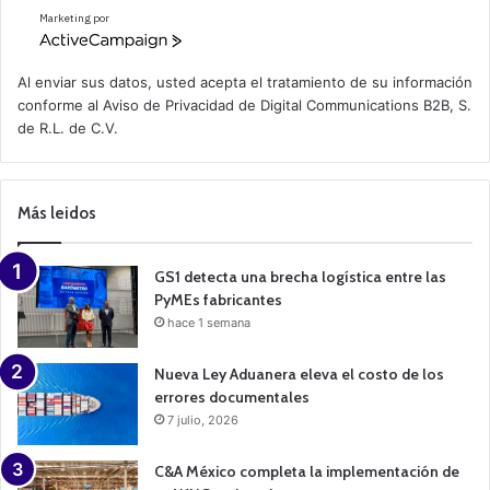
Marketing por
A
c
t
Al enviar sus datos, usted acepta el tratamiento de su información
i
conforme al
Aviso de Privacidad
de Digital Communications B2B, S.
v
de R.L. de C.V.
e
C
a
m
p
Más leidos
a
i
g
n
GS1 detecta una brecha logística entre las
PyMEs fabricantes
hace 1 semana
Nueva Ley Aduanera eleva el costo de los
errores documentales
7 julio, 2026
C&A México completa la implementación de