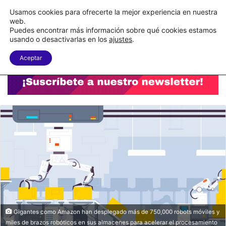
C&A México completa la implementación de su WMS en la nube
Usamos cookies para ofrecerte la mejor experiencia en nuestra
web.
Puedes encontrar más información sobre qué cookies estamos
Menu
B
usando o desactivarlas en los
ajustes
.
Aceptar
Gigantes como Amazon han desplegado más de 750,000 robots móviles y
miles de brazos robóticos en sus almacenes para acelerar el procesamiento