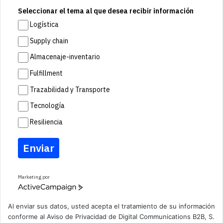
Seleccionar el tema al que desea recibir información
Logística
Supply chain
Almacenaje-inventario
Fulfillment
Trazabilidad y Transporte
Tecnología
Resiliencia
Enviar
Marketing por
A
c
t
Al enviar sus datos, usted acepta el tratamiento de su información
i
conforme al
Aviso de Privacidad
de Digital Communications B2B, S.
v