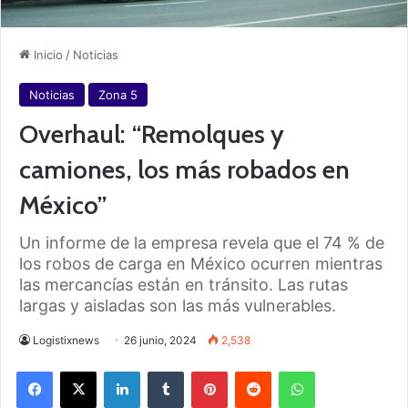
Inicio
/
Noticias
Noticias
Zona 5
Overhaul: “Remolques y
camiones, los más robados en
México”
Un informe de la empresa revela que el 74 % de
los robos de carga en México ocurren mientras
las mercancías están en tránsito. Las rutas
largas y aisladas son las más vulnerables.
Logistixnews
26 junio, 2024
2,538
Facebook
X
LinkedIn
Tumblr
Pinterest
Reddit
WhatsApp