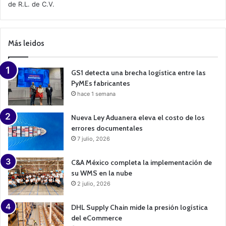
de R.L. de C.V.
e
C
a
m
p
Más leidos
a
i
g
n
GS1 detecta una brecha logística entre las
PyMEs fabricantes
hace 1 semana
Nueva Ley Aduanera eleva el costo de los
errores documentales
7 julio, 2026
C&A México completa la implementación de
su WMS en la nube
2 julio, 2026
DHL Supply Chain mide la presión logística
del eCommerce