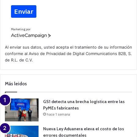
Enviar
Marketing por
A
c
t
Al enviar sus datos, usted acepta el tratamiento de su información
i
conforme al
Aviso de Privacidad
de Digital Communications B2B, S.
v
de R.L. de C.V.
e
C
a
m
p
Más leidos
a
i
g
n
GS1 detecta una brecha logística entre las
PyMEs fabricantes
hace 1 semana
Nueva Ley Aduanera eleva el costo de los
errores documentales