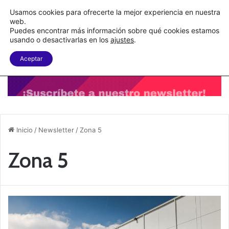
C&A México completa la implementación de su WMS en la nube
Usamos cookies para ofrecerte la mejor experiencia en nuestra
web.
Puedes encontrar más información sobre qué cookies estamos
Menu
B
usando o desactivarlas en los
ajustes
.
Aceptar
Inicio
/
Newsletter
/
Zona 5
Zona 5