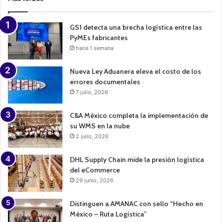
i
g
n
GS1 detecta una brecha logística entre las
PyMEs fabricantes
hace 1 semana
Nueva Ley Aduanera eleva el costo de los
errores documentales
7 julio, 2026
C&A México completa la implementación de
su WMS en la nube
2 julio, 2026
DHL Supply Chain mide la presión logística
del eCommerce
29 junio, 2026
Distinguen a AMANAC con sello “Hecho en
México – Ruta Logística”