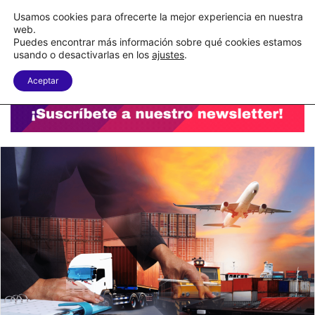
C&A México completa la implementación de su WMS en la nube
Usamos cookies para ofrecerte la mejor experiencia en nuestra
web.
Puedes encontrar más información sobre qué cookies estamos
Menu
B
usando o desactivarlas en los
ajustes
.
Aceptar