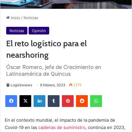
Inicio
/
Noticias
Noticias
Opinión
El reto logístico para el
nearshoring
Óscar Romero, jefe de Crecimiento en
Latinoamérica de Quincus
Logistixnews
9 febrero, 2023
1,771
Facebook
X
LinkedIn
Tumblr
Pinterest
Reddit
WhatsApp
En el contexto mundial, el impacto de la pandemia de
Covid-19 en las
cadenas de suministro
, continúa en 2023,