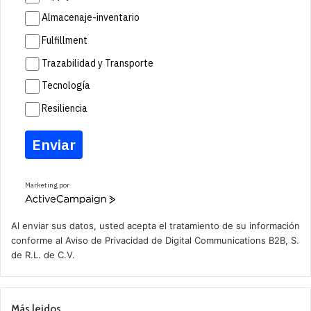
Almacenaje-inventario
Fulfillment
Trazabilidad y Transporte
Tecnología
Resiliencia
Enviar
Marketing por
A
c
t
Al enviar sus datos, usted acepta el tratamiento de su información
i
conforme al
Aviso de Privacidad
de Digital Communications B2B, S.
v
de R.L. de C.V.
e
C
a
m
p
Más leidos
a