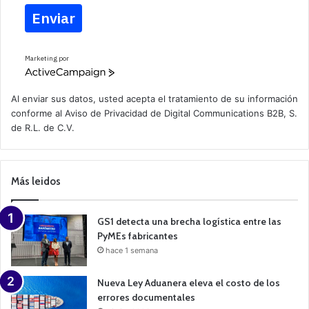
Enviar
Marketing por
A
c
t
Al enviar sus datos, usted acepta el tratamiento de su información
i
conforme al
Aviso de Privacidad
de Digital Communications B2B, S.
v
de R.L. de C.V.
e
C
a
m
p
Más leidos
a
i
g
n
GS1 detecta una brecha logística entre las
PyMEs fabricantes
hace 1 semana
Nueva Ley Aduanera eleva el costo de los
errores documentales