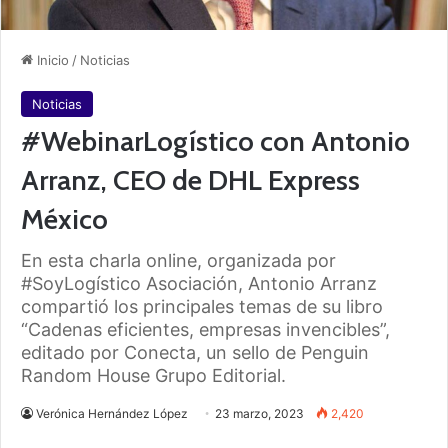
Inicio
/
Noticias
Noticias
#WebinarLogístico con Antonio
Arranz, CEO de DHL Express
México
En esta charla online, organizada por
#SoyLogístico Asociación, Antonio Arranz
compartió los principales temas de su libro
“Cadenas eficientes, empresas invencibles”,
editado por Conecta, un sello de Penguin
Random House Grupo Editorial.
Verónica Hernández López
23 marzo, 2023
2,420
Facebook
X
LinkedIn
Tumblr
Pinterest
Reddit
WhatsApp