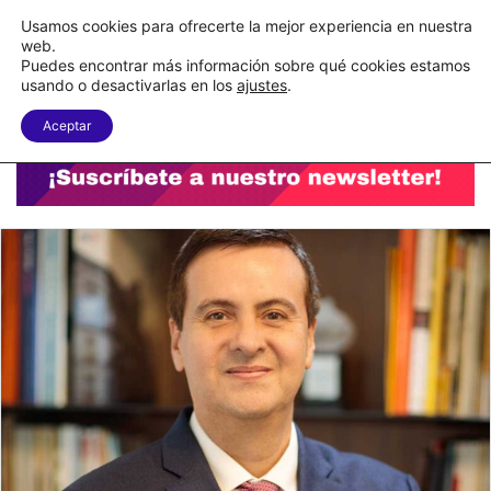
C&A México completa la implementación de su WMS en la nube
Usamos cookies para ofrecerte la mejor experiencia en nuestra
web.
Puedes encontrar más información sobre qué cookies estamos
Menu
B
usando o desactivarlas en los
ajustes
.
Aceptar