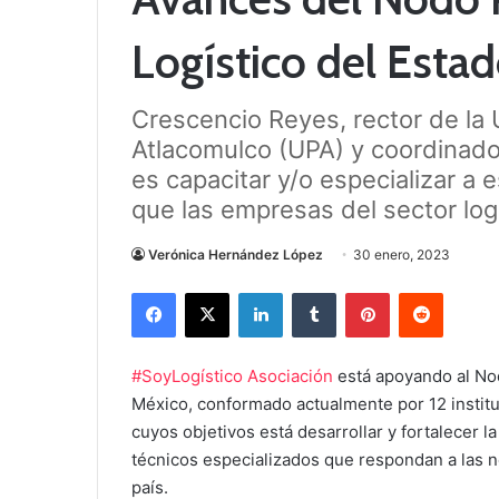
Logístico del Esta
Crescencio Reyes, rector de la 
Atlacomulco (UPA) y coordinador
es capacitar y/o especializar a 
que las empresas del sector logí
Verónica Hernández López
30 enero, 2023
Facebook
X
LinkedIn
Tumblr
Pinterest
Reddit
#SoyLogístico Asociación
está apoyando al Nod
México, conformado actualmente por 12 institu
cuyos objetivos está desarrollar y fortalecer 
técnicos especializados que respondan a las n
país.