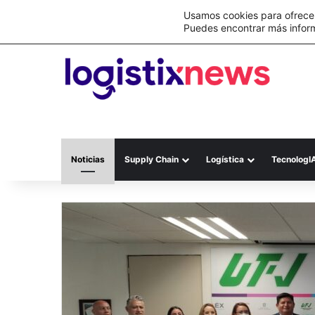
Lo último
DHL Supply Chain mide la presión logísti
Usamos cookies para ofrecer
Puedes encontrar más infor
Noticias
Supply Chain
Logística
TecnologI