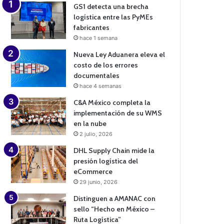
GS1 detecta una brecha
logística entre las PyMEs
fabricantes
hace 1 semana
Nueva Ley Aduanera eleva el
costo de los errores
documentales
hace 4 semanas
C&A México completa la
implementación de su WMS
en la nube
2 julio, 2026
DHL Supply Chain mide la
presión logística del
eCommerce
29 junio, 2026
Distinguen a AMANAC con
sello “Hecho en México –
Ruta Logística”