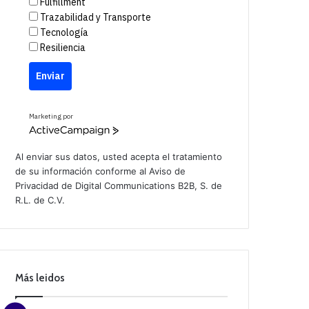
Fulfillment
Trazabilidad y Transporte
Tecnología
Resiliencia
Enviar
Marketing por
A
c
t
Al enviar sus datos, usted acepta el tratamiento
i
de su información conforme al
Aviso de
v
Privacidad
de Digital Communications B2B, S. de
e
C
R.L. de C.V.
a
m
p
a
i
g
n
Más leidos