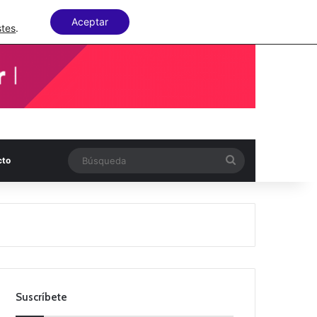
Facebook
X
LinkedIn
Random Articl
Aceptar
stes
.
Búsqueda
cto
Suscríbete