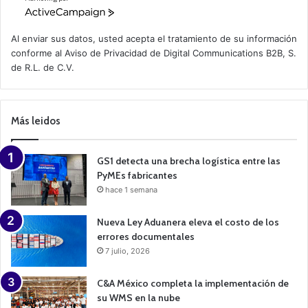
A
c
t
Al enviar sus datos, usted acepta el tratamiento de su información
i
conforme al
Aviso de Privacidad
de Digital Communications B2B, S.
v
de R.L. de C.V.
e
C
a
m
p
Más leidos
a
i
g
n
GS1 detecta una brecha logística entre las
PyMEs fabricantes
hace 1 semana
Nueva Ley Aduanera eleva el costo de los
errores documentales
7 julio, 2026
C&A México completa la implementación de
su WMS en la nube