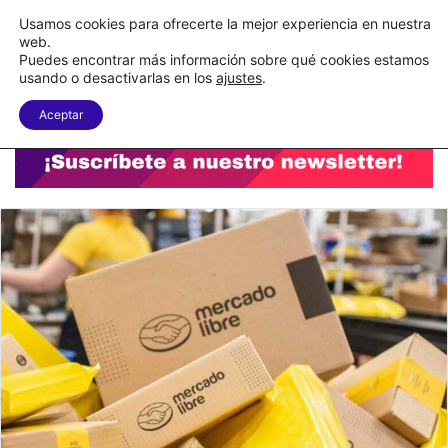
C&A México completa la implementación de su WMS en la nube
Usamos cookies para ofrecerte la mejor experiencia en nuestra
web.
Puedes encontrar más información sobre qué cookies estamos
Menu
B
usando o desactivarlas en los
ajustes
.
Aceptar