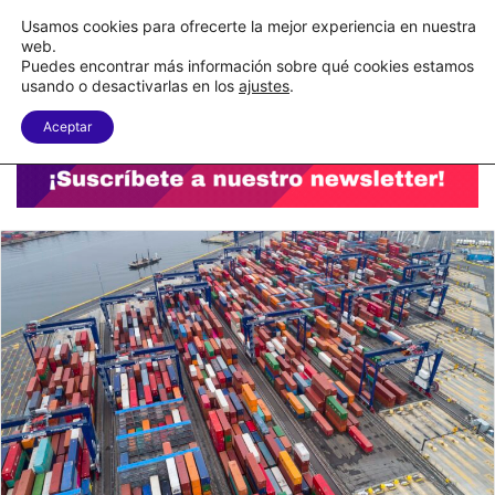
C&A México completa la implementación de su WMS en la nube
Usamos cookies para ofrecerte la mejor experiencia en nuestra
web.
Puedes encontrar más información sobre qué cookies estamos
Menu
B
usando o desactivarlas en los
ajustes
.
Aceptar