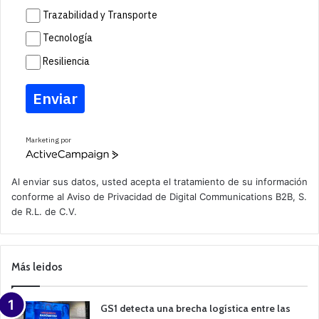
Trazabilidad y Transporte
Tecnología
Resiliencia
Enviar
Marketing por
A
c
t
Al enviar sus datos, usted acepta el tratamiento de su información
i
conforme al
Aviso de Privacidad
de Digital Communications B2B, S.
v
de R.L. de C.V.
e
C
a
m
p
Más leidos
a
i
g
n
GS1 detecta una brecha logística entre las