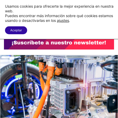
C&A México completa la implementación de su WMS en la nube
Usamos cookies para ofrecerte la mejor experiencia en nuestra
web.
Puedes encontrar más información sobre qué cookies estamos
Menu
B
usando o desactivarlas en los
ajustes
.
Aceptar