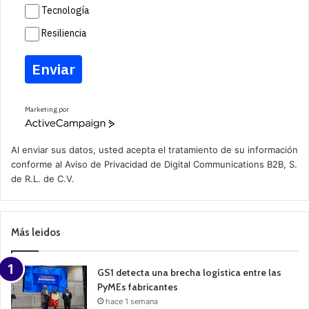
Tecnología
Resiliencia
Enviar
Marketing por
A
c
t
Al enviar sus datos, usted acepta el tratamiento de su información
i
conforme al
Aviso de Privacidad
de Digital Communications B2B, S.
v
de R.L. de C.V.
e
C
a
m
p
Más leidos
a
i
g
n
GS1 detecta una brecha logística entre las
PyMEs fabricantes
hace 1 semana