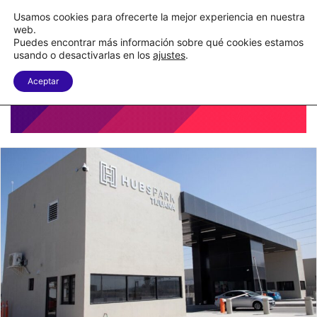
Nueva Ley Aduanera eleva el costo de los errores documentales
Usamos cookies para ofrecerte la mejor experiencia en nuestra
web.
Puedes encontrar más información sobre qué cookies estamos
Menu
B
usando o desactivarlas en los
ajustes
.
Aceptar