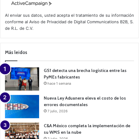
A
c
t
Al enviar sus datos, usted acepta el tratamiento de su información
i
conforme al
Aviso de Privacidad
de Digital Communications B2B, S.
v
de R.L. de C.V.
e
C
a
m
p
Más leidos
a
i
g
n
GS1 detecta una brecha logística entre las
PyMEs fabricantes
hace 1 semana
Nueva Ley Aduanera eleva el costo de los
errores documentales
7 julio, 2026
C&A México completa la implementación de
su WMS en la nube
2 julio, 2026