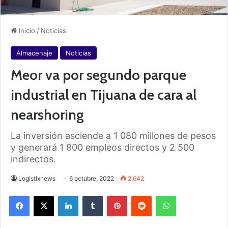
Inicio
/
Noticias
Almacenaje
Noticias
Meor va por segundo parque
industrial en Tijuana de cara al
nearshoring
La inversión asciende a 1 080 millones de pesos
y generará 1 800 empleos directos y 2 500
indirectos.
Logistixnews
6 octubre, 2022
2,642
Facebook
X
LinkedIn
Tumblr
Pinterest
Reddit
WhatsApp