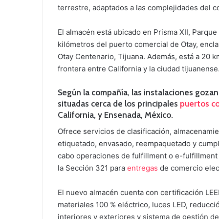
terrestre, adaptados a las complejidades del c
El almacén está ubicado en Prisma XII, Parque In
kilómetros del puerto comercial de Otay, encl
Otay Centenario, Tijuana. Además, está a 20 km
frontera entre California y la ciudad tijuanense
Según la compañía, las instalaciones gozan 
situadas cerca de los principales
puertos c
California, y Ensenada, México.
Ofrece servicios de clasificación, almacenamie
etiquetado, envasado, reempaquetado y cumplim
cabo operaciones de fulfillment o e-fulfillmen
la Sección 321 para
entregas
de comercio elec
El nuevo almacén cuenta con certificación LEE
materiales 100 % eléctrico, luces LED, reducci
interiores y exteriores y sistema de gestión de