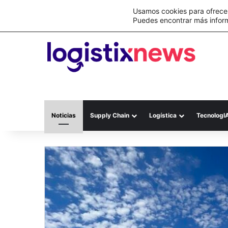
Lo último
C&A México completa la implementación 
Usamos cookies para ofrecer
Puedes encontrar más infor
Noticias
Supply Chain
Logística
TecnologI