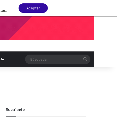
Facebook
X
LinkedIn
Random Articl
Aceptar
stes
.
Búsqueda
cto
Suscríbete