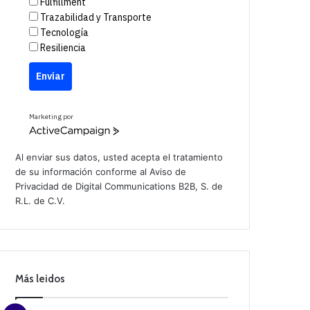
Fulfillment
Trazabilidad y Transporte
Tecnología
Resiliencia
Enviar
Marketing por
A
c
t
Al enviar sus datos, usted acepta el tratamiento
i
de su información conforme al
Aviso de
v
Privacidad
de Digital Communications B2B, S. de
e
C
R.L. de C.V.
a
m
p
a
i
g
n
Más leidos