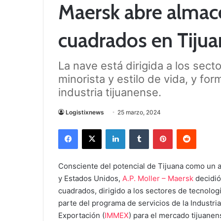
Maersk abre almac
cuadrados en Tijua
La nave está dirigida a los sect
minorista y estilo de vida, y f
industria tijuanense.
Logistixnews
25 marzo, 2024
Facebook
X
LinkedIn
Tumblr
Pinterest
Reddit
Consciente del potencial de Tijuana como un a
y Estados Unidos,
A.P. Moller – Maersk
decidió
cuadrados, dirigido a los sectores de tecnología
parte del programa de servicios de la Industri
Exportación (
IMMEX
) para el mercado tijuanen