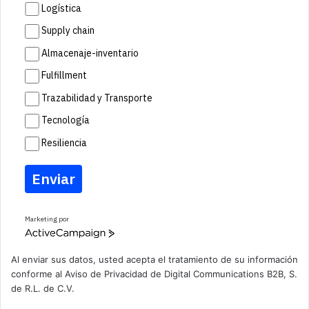
Logística
Supply chain
Almacenaje-inventario
Fulfillment
Trazabilidad y Transporte
Tecnología
Resiliencia
Enviar
Marketing por
A
c
t
Al enviar sus datos, usted acepta el tratamiento de su información
i
conforme al
Aviso de Privacidad
de Digital Communications B2B, S.
v
de R.L. de C.V.
e
C