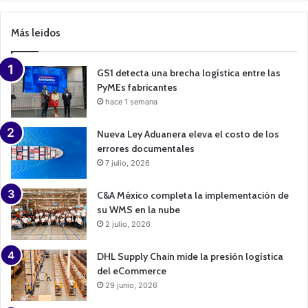
a
m
p
Más leidos
a
i
g
n
GS1 detecta una brecha logística entre las
PyMEs fabricantes
hace 1 semana
Nueva Ley Aduanera eleva el costo de los
errores documentales
7 julio, 2026
C&A México completa la implementación de
su WMS en la nube
2 julio, 2026
DHL Supply Chain mide la presión logística
del eCommerce
29 junio, 2026