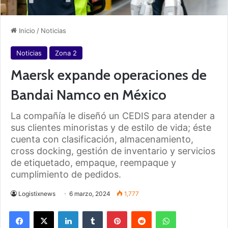
Inicio
/
Noticias
Noticias
Zona 2
Maersk expande operaciones de
Bandai Namco en México
La compañía le diseñó un CEDIS para atender a
sus clientes minoristas y de estilo de vida; éste
cuenta con clasificación, almacenamiento,
cross docking, gestión de inventario y servicios
de etiquetado, empaque, reempaque y
cumplimiento de pedidos.
Logistixnews
6 marzo, 2024
1,777
Facebook
X
LinkedIn
Tumblr
Pinterest
Reddit
WhatsApp