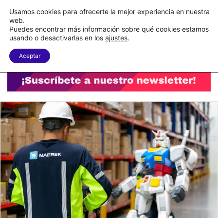
C&A México completa la implementación de su WMS en la nube
Usamos cookies para ofrecerte la mejor experiencia en nuestra
web.
Puedes encontrar más información sobre qué cookies estamos
Menu
B
usando o desactivarlas en los
ajustes
.
Aceptar