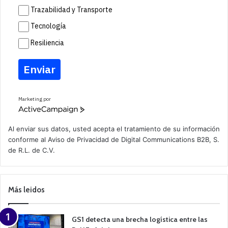
Trazabilidad y Transporte
Tecnología
Resiliencia
Enviar
Marketing por
A
c
t
Al enviar sus datos, usted acepta el tratamiento de su información
i
conforme al
Aviso de Privacidad
de Digital Communications B2B, S.
v
de R.L. de C.V.
e
C
a
m
p
Más leidos
a
i
g
n
GS1 detecta una brecha logística entre las