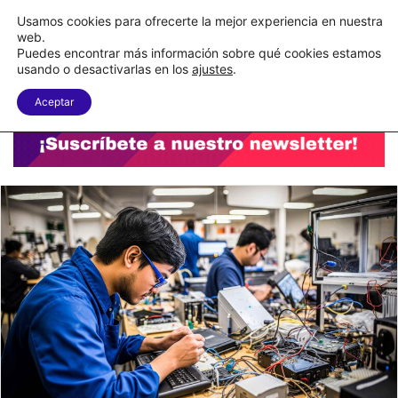
C&A México completa la implementación de su WMS en la nube
Usamos cookies para ofrecerte la mejor experiencia en nuestra
web.
Puedes encontrar más información sobre qué cookies estamos
Menu
B
usando o desactivarlas en los
ajustes
.
Aceptar