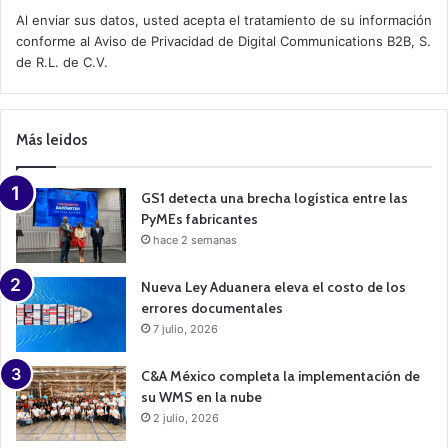
t
Al enviar sus datos, usted acepta el tratamiento de su información
i
conforme al
Aviso de Privacidad
de Digital Communications B2B, S.
v
de R.L. de C.V.
e
C
a
m
p
Más leidos
a
i
g
n
GS1 detecta una brecha logística entre las
PyMEs fabricantes
hace 2 semanas
Nueva Ley Aduanera eleva el costo de los
errores documentales
7 julio, 2026
C&A México completa la implementación de
su WMS en la nube
2 julio, 2026