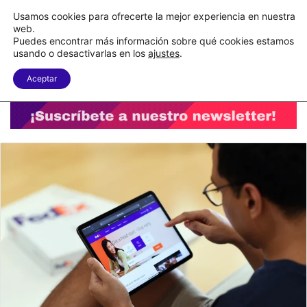
C&A México completa la implementación de su WMS en la nube
Usamos cookies para ofrecerte la mejor experiencia en nuestra
web.
Puedes encontrar más información sobre qué cookies estamos
Menu
B
usando o desactivarlas en los
ajustes
.
Aceptar