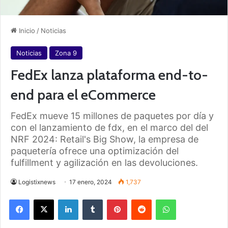
Inicio
/
Noticias
Noticias
Zona 9
FedEx lanza plataforma end-to-
end para el eCommerce
FedEx mueve 15 millones de paquetes por día y
con el lanzamiento de fdx, en el marco del del
NRF 2024: Retail's Big Show, la empresa de
paquetería ofrece una optimización del
fulfillment y agilización en las devoluciones.
Logistixnews
17 enero, 2024
1,737
Facebook
X
LinkedIn
Tumblr
Pinterest
Reddit
WhatsApp