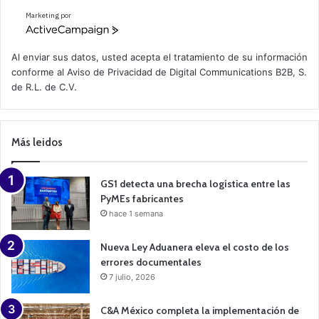
Marketing por
A
c
t
Al enviar sus datos, usted acepta el tratamiento de su información
i
conforme al
Aviso de Privacidad
de Digital Communications B2B, S.
v
de R.L. de C.V.
e
C
a
m
p
Más leidos
a
i
g
n
GS1 detecta una brecha logística entre las
PyMEs fabricantes
hace 1 semana
Nueva Ley Aduanera eleva el costo de los
errores documentales
7 julio, 2026
C&A México completa la implementación de