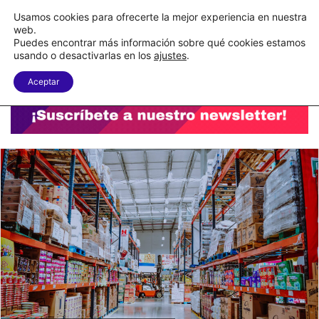
C&A México completa la implementación de su WMS en la nube
Usamos cookies para ofrecerte la mejor experiencia en nuestra
web.
Puedes encontrar más información sobre qué cookies estamos
Menu
B
usando o desactivarlas en los
ajustes
.
Aceptar