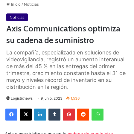
Inicio
/
Noticias
Noticias
Axis Communications optimiza
su cadena de suministro
La compañía, especializada en soluciones de
videovigilancia, registró un aumento interanual
de más del 45 % en las entregas del primer
trimestre, crecimiento constante hasta el 31 de
mayo y niveles récord de inventario en su
distribución en la región.
Logistixnews
9 junio, 2023
1,536
Facebook
X
LinkedIn
Tumblr
Pinterest
Reddit
WhatsApp
Axis alcanzó hitos clave en la
cadena de suministro
,