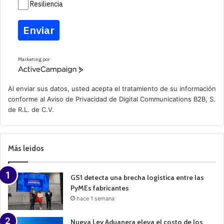
Resiliencia
Enviar
Marketing por
A
c
t
Al enviar sus datos, usted acepta el tratamiento de su información
i
conforme al
Aviso de Privacidad
de Digital Communications B2B, S.
v
de R.L. de C.V.
e
C
a
m
p
Más leidos
a
i
g
n
GS1 detecta una brecha logística entre las
PyMEs fabricantes
hace 1 semana
Nueva Ley Aduanera eleva el costo de los