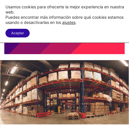
Nueva Ley Aduanera eleva el costo de los errores documentales
Usamos cookies para ofrecerte la mejor experiencia en nuestra
web.
Puedes encontrar más información sobre qué cookies estamos
Menu
B
usando o desactivarlas en los
ajustes
.
Aceptar