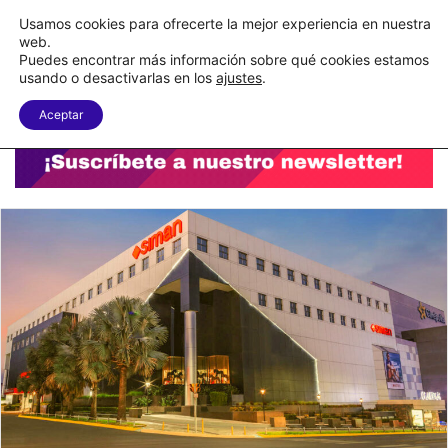
C&A México completa la implementación de su WMS en la nube
Usamos cookies para ofrecerte la mejor experiencia en nuestra
web.
Puedes encontrar más información sobre qué cookies estamos
Menu
B
usando o desactivarlas en los
ajustes
.
Aceptar