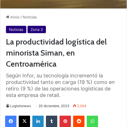
Inicio
/
Noticias
Noticias
Zona 3
La productividad logística del
minorista Siman, en
Centroamérica
Según Infor, su tecnología incrementó la
productividad tanto en carga (19 %) como en
retiro (9 %) de las operaciones logísticas de
esta empresa de retail.
Logistixnews
20 diciembre, 2023
2,064
Facebook
X
LinkedIn
Tumblr
Pinterest
Reddit
WhatsApp