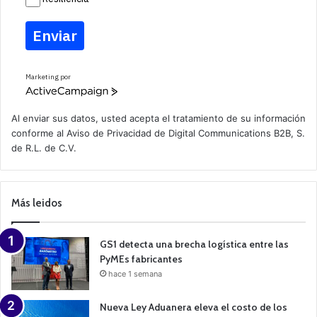
Enviar
Marketing por
A
c
t
Al enviar sus datos, usted acepta el tratamiento de su información
i
conforme al
Aviso de Privacidad
de Digital Communications B2B, S.
v
de R.L. de C.V.
e
C
a
m
p
Más leidos
a
i
g
n
GS1 detecta una brecha logística entre las
PyMEs fabricantes
hace 1 semana
Nueva Ley Aduanera eleva el costo de los