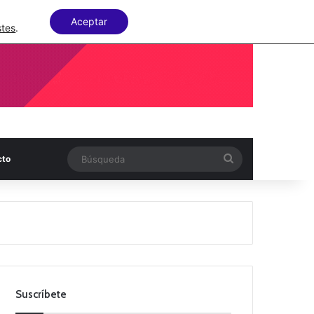
Facebook
X
LinkedIn
Random Articl
Aceptar
stes
.
Búsqueda
cto
Suscríbete