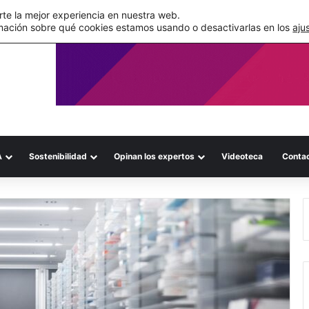
de su WMS en la nube
te la mejor experiencia en nuestra web.
mación sobre qué cookies estamos usando o desactivarlas en los
aju
A
Sostenibilidad
Opinan los expertos
Videoteca
Conta