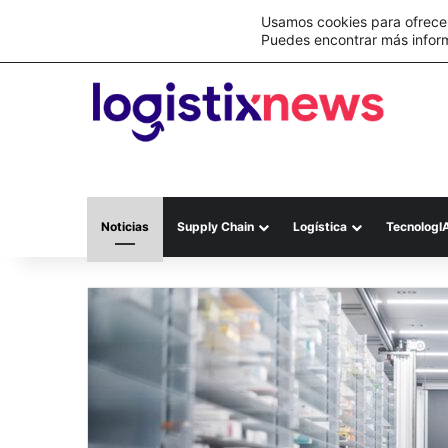
Lo último
C&A México completa la implementación 
Usamos cookies para ofrecer
Puedes encontrar más infor
Noticias
Supply Chain
Logística
TecnologI