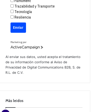
Fulfillment
Trazabilidad y Transporte
Tecnología
Resiliencia
Enviar
Marketing por
A
c
t
Al enviar sus datos, usted acepta el tratamiento
i
de su información conforme al
Aviso de
v
Privacidad
de Digital Communications B2B, S. de
e
C
R.L. de C.V.
a
m
p
a
i
g
n
Más leidos