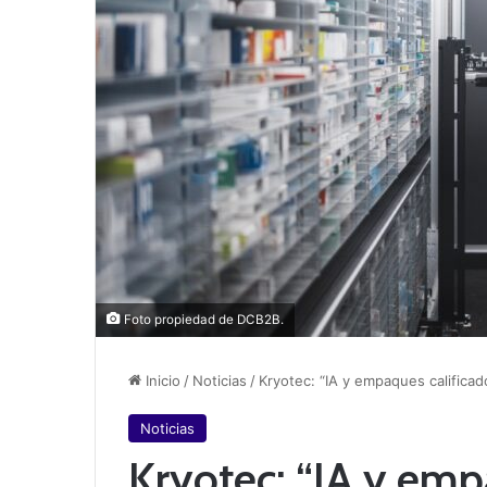
Foto propiedad de DCB2B.
Inicio
/
Noticias
/
Kryotec: “IA y empaques calificad
Noticias
Kryotec: “IA y emp