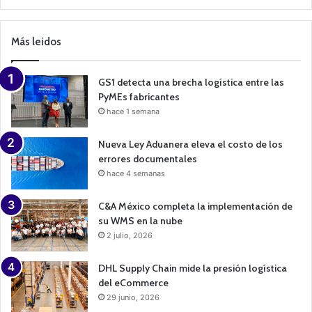
a
m
p
Más leidos
a
i
g
n
GS1 detecta una brecha logística entre las
PyMEs fabricantes
hace 1 semana
Nueva Ley Aduanera eleva el costo de los
errores documentales
hace 4 semanas
C&A México completa la implementación de
su WMS en la nube
2 julio, 2026
DHL Supply Chain mide la presión logística
del eCommerce
29 junio, 2026