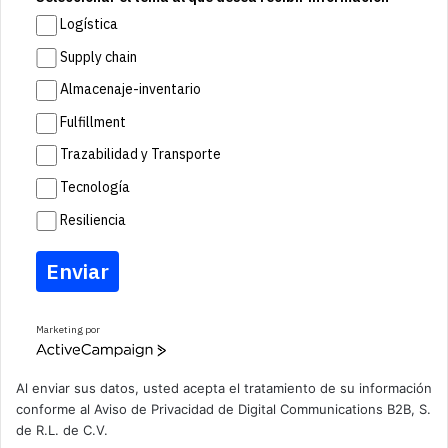
Logística
Supply chain
Almacenaje-inventario
Fulfillment
Trazabilidad y Transporte
Tecnología
Resiliencia
Enviar
Marketing por
A
c
t
Al enviar sus datos, usted acepta el tratamiento de su información
i
conforme al
Aviso de Privacidad
de Digital Communications B2B, S.
v
de R.L. de C.V.
e
C