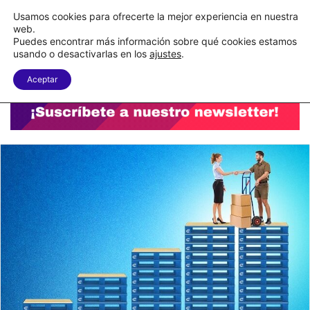
C&A México completa la implementación de su WMS en la nube
Usamos cookies para ofrecerte la mejor experiencia en nuestra
web.
Puedes encontrar más información sobre qué cookies estamos
Menu
B
usando o desactivarlas en los
ajustes
.
Aceptar