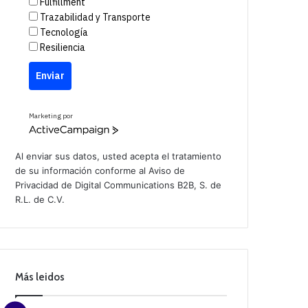
Fulfillment
Trazabilidad y Transporte
Tecnología
Resiliencia
Enviar
Marketing por
A
c
t
Al enviar sus datos, usted acepta el tratamiento
i
de su información conforme al
Aviso de
v
Privacidad
de Digital Communications B2B, S. de
e
C
R.L. de C.V.
a
m
p
a
i
g
n
Más leidos