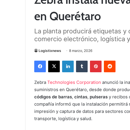
en Querétaro
La planta producirá etiquetas y
comercio electrónico, logística 
Logistixnews
8 marzo, 2026
Facebook
X
LinkedIn
Tumblr
Pinterest
Reddit
Zebra
Technologies Corporation
anunció la in
suministros en Querétaro, desde donde prod
códigos de barras
,
cintas
,
pulseras
y recibos 
compañía informó que la instalación permitirá 
impresión y captura de datos para sectores 
transporte, logística y salud.