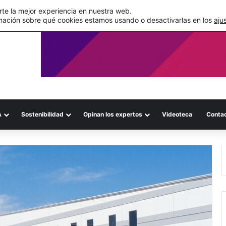
de su WMS en la nube
te la mejor experiencia en nuestra web.
mación sobre qué cookies estamos usando o desactivarlas en los
aju
A
Sostenibilidad
Opinan los expertos
Videoteca
Conta