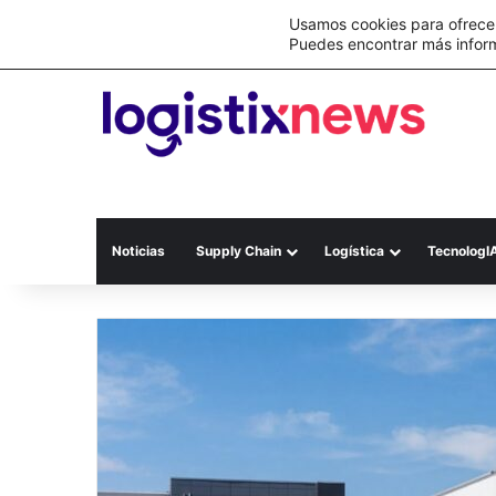
Lo último
C&A México completa la implementación 
Usamos cookies para ofrecer
Puedes encontrar más infor
Noticias
Supply Chain
Logística
TecnologI