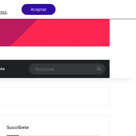
Facebook
X
LinkedIn
Random Articl
Aceptar
stes
.
Búsqueda
cto
Suscríbete