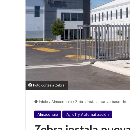
Foto cortesía Zebra.
Inicio
/
Almacenaje
/
Zebra instala nueva base de 
Almacenaje
IA, IoT y Automatización
Zebra instala nuev