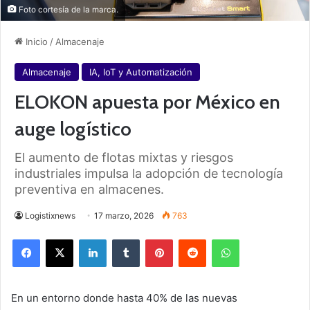
Foto cortesía de la marca.
Inicio
/
Almacenaje
Almacenaje
IA, IoT y Automatización
ELOKON apuesta por México en
auge logístico
El aumento de flotas mixtas y riesgos
industriales impulsa la adopción de tecnología
preventiva en almacenes.
Logistixnews
17 marzo, 2026
763
Facebook
X
LinkedIn
Tumblr
Pinterest
Reddit
WhatsApp
En un entorno donde hasta 40% de las nuevas