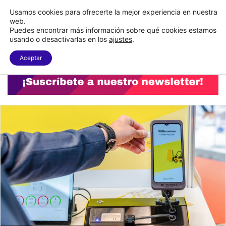
C&A México completa la implementación de su WMS en la nube
Usamos cookies para ofrecerte la mejor experiencia en nuestra
web.
Puedes encontrar más información sobre qué cookies estamos
Menu
B
usando o desactivarlas en los
ajustes
.
Aceptar