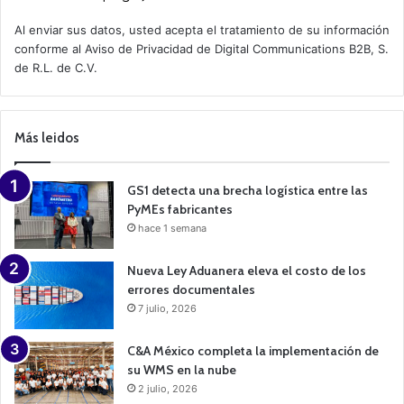
c
t
Al enviar sus datos, usted acepta el tratamiento de su información
i
conforme al
Aviso de Privacidad
de Digital Communications B2B, S.
v
de R.L. de C.V.
e
C
a
m
p
Más leidos
a
i
g
n
GS1 detecta una brecha logística entre las
PyMEs fabricantes
hace 1 semana
Nueva Ley Aduanera eleva el costo de los
errores documentales
7 julio, 2026
C&A México completa la implementación de
su WMS en la nube
2 julio, 2026