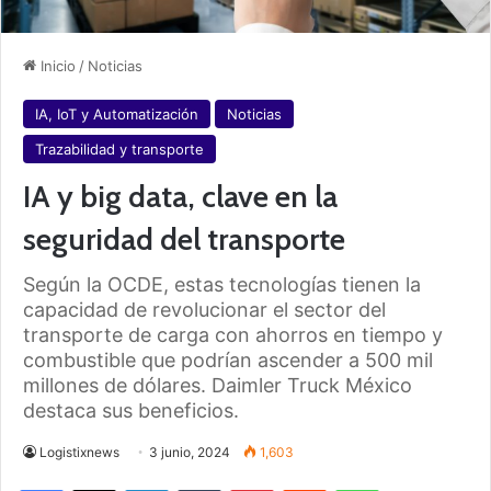
Inicio
/
Noticias
IA, IoT y Automatización
Noticias
Trazabilidad y transporte
IA y big data, clave en la
seguridad del transporte
Según la OCDE, estas tecnologías tienen la
capacidad de revolucionar el sector del
transporte de carga con ahorros en tiempo y
combustible que podrían ascender a 500 mil
millones de dólares. Daimler Truck México
destaca sus beneficios.
Logistixnews
3 junio, 2024
1,603
Facebook
X
LinkedIn
Tumblr
Pinterest
Reddit
WhatsApp