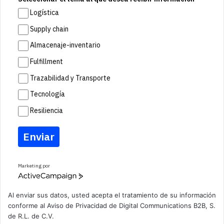
Logística
Supply chain
Almacenaje-inventario
Fulfillment
Trazabilidad y Transporte
Tecnología
Resiliencia
Enviar
Marketing por
A
c
t
Al enviar sus datos, usted acepta el tratamiento de su información
i
conforme al
Aviso de Privacidad
de Digital Communications B2B, S.
v
de R.L. de C.V.
e