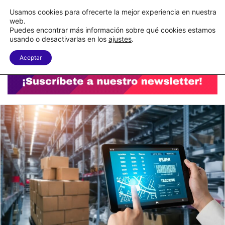
C&A México completa la implementación de su WMS en la nube
Usamos cookies para ofrecerte la mejor experiencia en nuestra
web.
Puedes encontrar más información sobre qué cookies estamos
Menu
B
usando o desactivarlas en los
ajustes
.
Aceptar