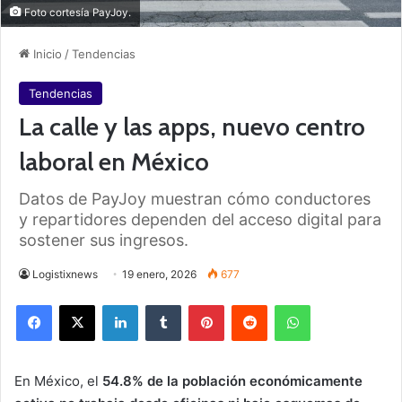
Foto cortesía PayJoy.
Inicio
/
Tendencias
Tendencias
La calle y las apps, nuevo centro
laboral en México
Datos de PayJoy muestran cómo conductores
y repartidores dependen del acceso digital para
sostener sus ingresos.
Logistixnews
19 enero, 2026
677
Facebook
X
LinkedIn
Tumblr
Pinterest
Reddit
WhatsApp
En México, el
54.8% de la población económicamente