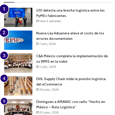
i
g
n
GS1 detecta una brecha logística entre las
PyMEs fabricantes
hace 2 semanas
Nueva Ley Aduanera eleva el costo de los
errores documentales
7 julio, 2026
C&A México completa la implementación de
su WMS en la nube
2 julio, 2026
DHL Supply Chain mide la presión logística
del eCommerce
29 junio, 2026
Distinguen a AMANAC con sello “Hecho en
México – Ruta Logística”
25 junio, 2026