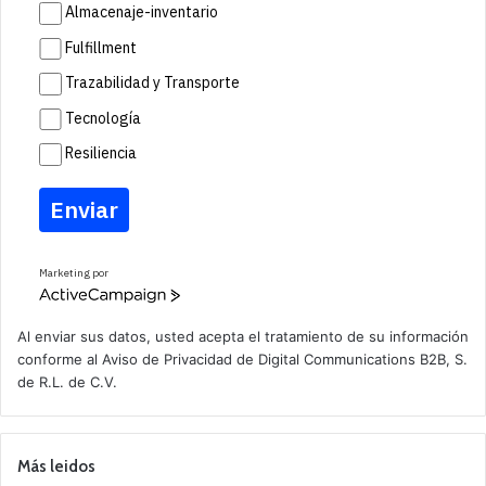
Almacenaje-inventario
Fulfillment
Trazabilidad y Transporte
Tecnología
Resiliencia
Enviar
Marketing por
A
c
t
Al enviar sus datos, usted acepta el tratamiento de su información
i
conforme al
Aviso de Privacidad
de Digital Communications B2B, S.
v
de R.L. de C.V.
e
C
a
m
p
Más leidos
a