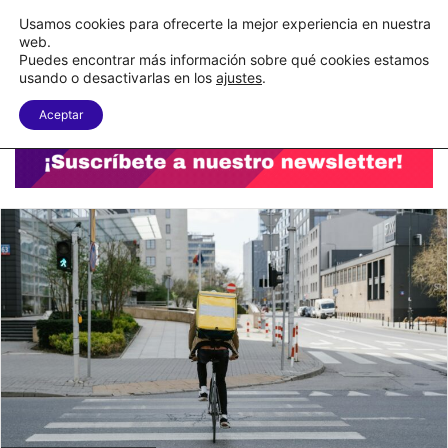
C&A México completa la implementación de su WMS en la nube
Usamos cookies para ofrecerte la mejor experiencia en nuestra
web.
Puedes encontrar más información sobre qué cookies estamos
Menu
B
usando o desactivarlas en los
ajustes
.
Aceptar