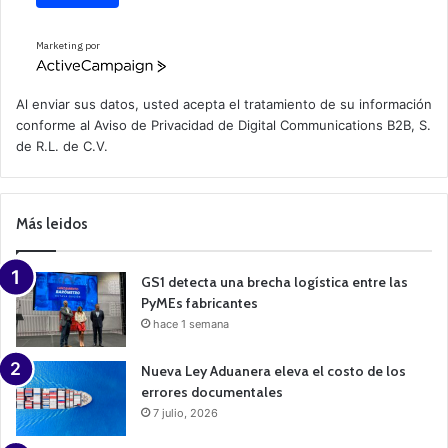
Marketing por
A
c
t
Al enviar sus datos, usted acepta el tratamiento de su información
i
conforme al
Aviso de Privacidad
de Digital Communications B2B, S.
v
de R.L. de C.V.
e
C
a
m
p
Más leidos
a
i
g
n
GS1 detecta una brecha logística entre las
PyMEs fabricantes
hace 1 semana
Nueva Ley Aduanera eleva el costo de los
errores documentales
7 julio, 2026