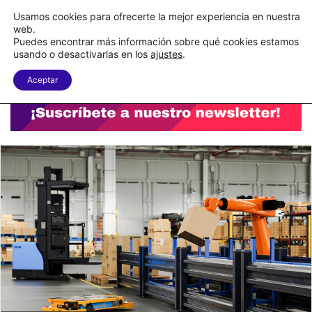
C&A México completa la implementación de su WMS en la nube
Usamos cookies para ofrecerte la mejor experiencia en nuestra
web.
Puedes encontrar más información sobre qué cookies estamos
Menu
B
usando o desactivarlas en los
ajustes
.
Aceptar