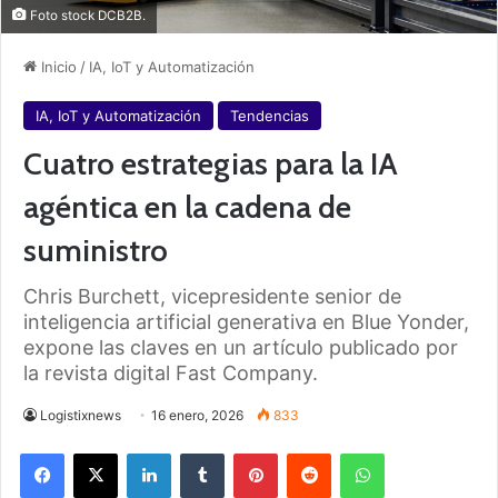
Foto stock DCB2B.
Inicio
/
IA, IoT y Automatización
IA, IoT y Automatización
Tendencias
Cuatro estrategias para la IA
agéntica en la cadena de
suministro
Chris Burchett, vicepresidente senior de
inteligencia artificial generativa en Blue Yonder,
expone las claves en un artículo publicado por
la revista digital Fast Company.
Logistixnews
16 enero, 2026
833
Facebook
X
LinkedIn
Tumblr
Pinterest
Reddit
WhatsApp