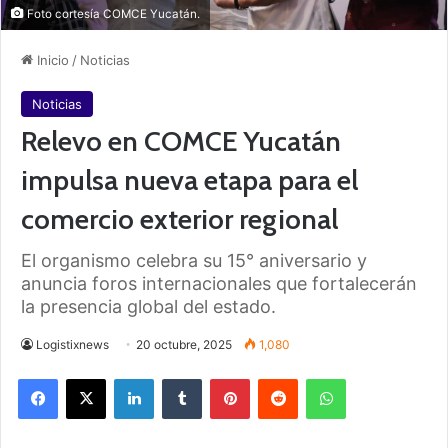
Foto cortesía COMCE Yucatán.
Inicio
/
Noticias
Noticias
Relevo en COMCE Yucatán
impulsa nueva etapa para el
comercio exterior regional
El organismo celebra su 15° aniversario y
anuncia foros internacionales que fortalecerán
la presencia global del estado.
Logistixnews
20 octubre, 2025
1,080
Facebook
X
LinkedIn
Tumblr
Pinterest
Reddit
WhatsApp