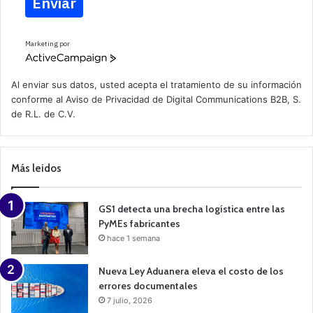
Enviar
Marketing por
A
c
t
Al enviar sus datos, usted acepta el tratamiento de su información
i
conforme al
Aviso de Privacidad
de Digital Communications B2B, S.
v
de R.L. de C.V.
e
C
a
m
p
Más leidos
a
i
g
n
GS1 detecta una brecha logística entre las
PyMEs fabricantes
hace 1 semana
Nueva Ley Aduanera eleva el costo de los
errores documentales
7 julio, 2026