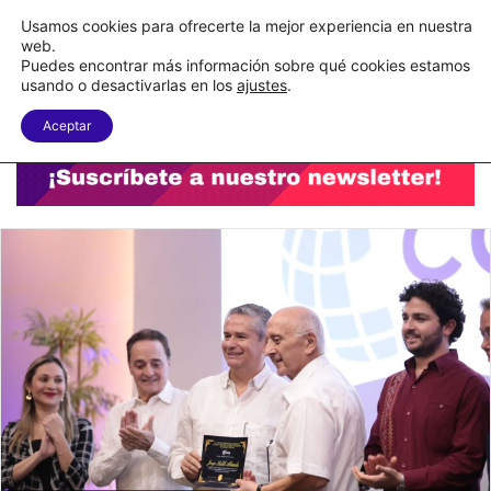
C&A México completa la implementación de su WMS en la nube
Usamos cookies para ofrecerte la mejor experiencia en nuestra
web.
Puedes encontrar más información sobre qué cookies estamos
Menu
B
usando o desactivarlas en los
ajustes
.
Aceptar