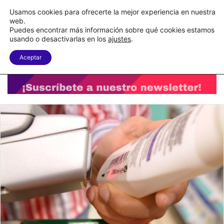
C&A México completa la implementación de su WMS en la nube
Usamos cookies para ofrecerte la mejor experiencia en nuestra
web.
Puedes encontrar más información sobre qué cookies estamos
Menu
B
usando o desactivarlas en los
ajustes
.
Aceptar