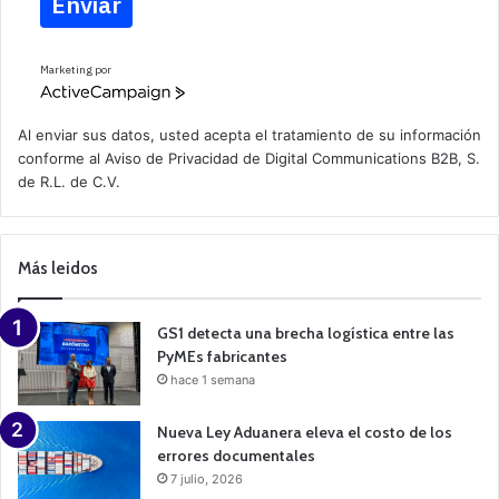
Enviar
Marketing por
A
c
t
Al enviar sus datos, usted acepta el tratamiento de su información
i
conforme al
Aviso de Privacidad
de Digital Communications B2B, S.
v
de R.L. de C.V.
e
C
a
m
p
Más leidos
a
i
g
n
GS1 detecta una brecha logística entre las
PyMEs fabricantes
hace 1 semana
Nueva Ley Aduanera eleva el costo de los
errores documentales
7 julio, 2026