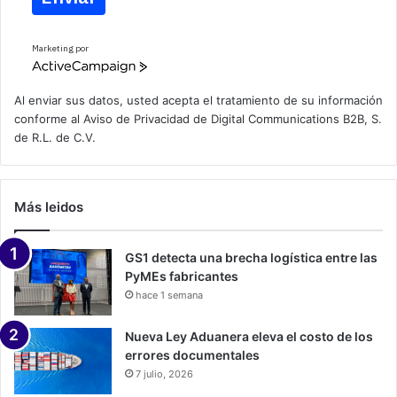
Marketing por
A
c
t
Al enviar sus datos, usted acepta el tratamiento de su información
i
conforme al
Aviso de Privacidad
de Digital Communications B2B, S.
v
de R.L. de C.V.
e
C
a
m
p
Más leidos
a
i
g
n
GS1 detecta una brecha logística entre las
PyMEs fabricantes
hace 1 semana
Nueva Ley Aduanera eleva el costo de los
errores documentales
7 julio, 2026