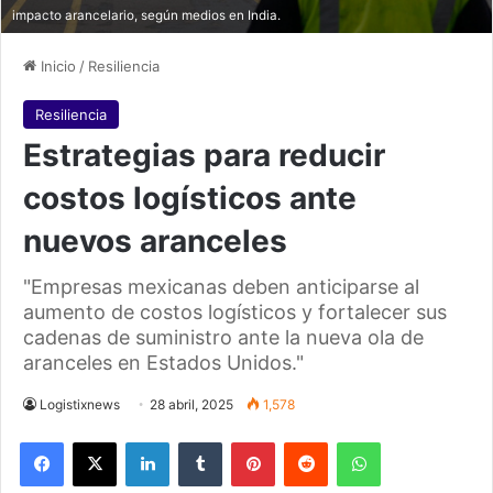
impacto arancelario, según medios en India.
Inicio
/
Resiliencia
Resiliencia
Estrategias para reducir
costos logísticos ante
nuevos aranceles
"Empresas mexicanas deben anticiparse al
aumento de costos logísticos y fortalecer sus
cadenas de suministro ante la nueva ola de
aranceles en Estados Unidos."
Logistixnews
28 abril, 2025
1,578
Facebook
X
LinkedIn
Tumblr
Pinterest
Reddit
WhatsApp