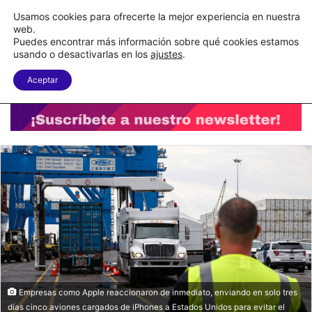
C&A México completa la implementación de su WMS en la nube
Usamos cookies para ofrecerte la mejor experiencia en nuestra
web.
Puedes encontrar más información sobre qué cookies estamos
Menu
B
usando o desactivarlas en los
ajustes
.
Aceptar
Empresas como Apple reaccionaron de inmediato, enviando en solo tres
días cinco aviones cargados de iPhones a Estados Unidos para evitar el