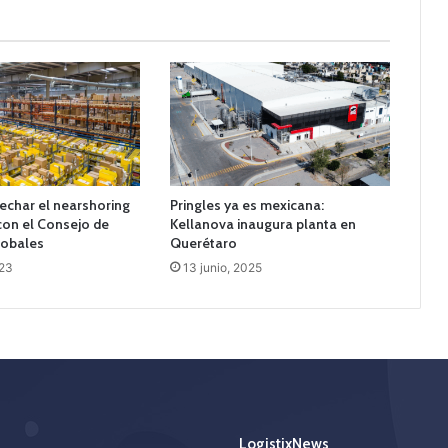
char el nearshoring
Pringles ya es mexicana:
con el Consejo de
Kellanova inaugura planta en
lobales
Querétaro
023
13 junio, 2025
LogistixNews