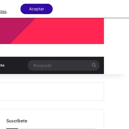
Facebook
X
LinkedIn
Random Articl
Aceptar
stes
.
Búsqueda
cto
Suscríbete