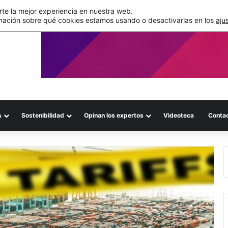
de su WMS en la nube
te la mejor experiencia en nuestra web.
mación sobre qué cookies estamos usando o desactivarlas en los
aju
A
Sostenibilidad
Opinan los expertos
Videoteca
Conta