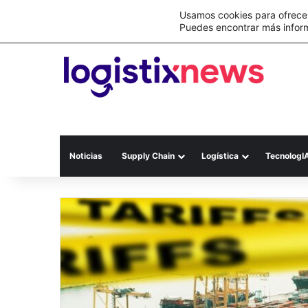
Lo último
C&A México completa la implementación 
Usamos cookies para ofrecer
Puedes encontrar más infor
Noticias
Supply Chain
Logística
TecnologI