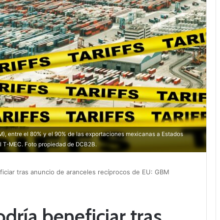
), entre el 80% y el 90% de las exportaciones mexicanas a Estados
 el T-MEC. Foto propiedad de DCB2B.
iciar tras anuncio de aranceles recíprocos de EU: GBM
ría beneficiar tras