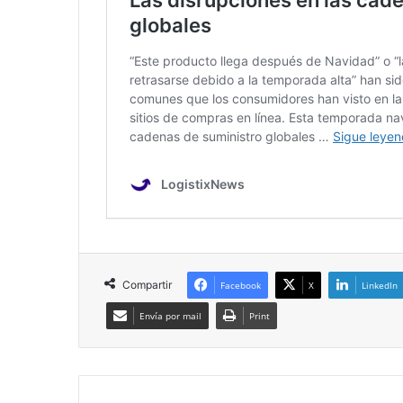
Compartir
Facebook
X
LinkedIn
Envía por mail
Print