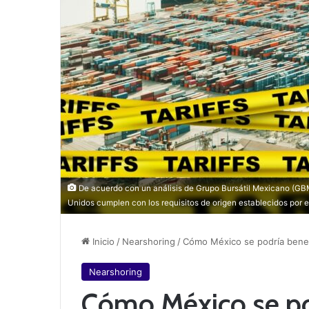
De acuerdo con un análisis de Grupo Bursátil Mexicano (GBM
Unidos cumplen con los requisitos de origen establecidos por
Inicio
/
Nearshoring
/
Cómo México se podría benef
Nearshoring
Cómo México se pod