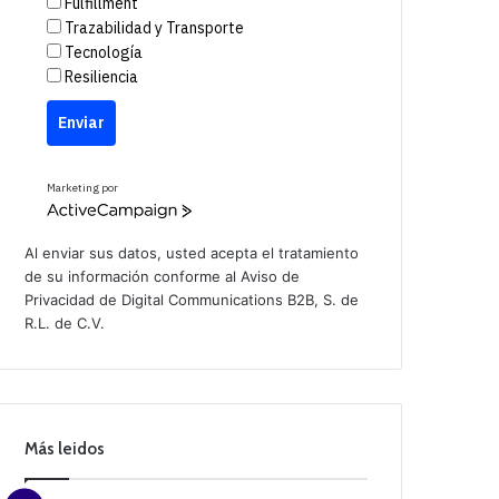
Fulfillment
Trazabilidad y Transporte
Tecnología
Resiliencia
Enviar
Marketing por
A
c
t
Al enviar sus datos, usted acepta el tratamiento
i
de su información conforme al
Aviso de
v
Privacidad
de Digital Communications B2B, S. de
e
C
R.L. de C.V.
a
m
p
a
i
g
n
Más leidos