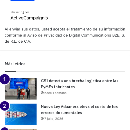
Marketing por
A
c
t
Al enviar sus datos, usted acepta el tratamiento de su información
i
conforme al
Aviso de Privacidad
de Digital Communications B2B, S.
v
de R.L. de C.V.
e
C
a
m
p
Más leidos
a
i
g
n
GS1 detecta una brecha logística entre las
PyMEs fabricantes
hace 1 semana
Nueva Ley Aduanera eleva el costo de los
errores documentales
7 julio, 2026