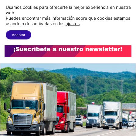
C&A México completa la implementación de su WMS en la nube
Usamos cookies para ofrecerte la mejor experiencia en nuestra
web.
Puedes encontrar más información sobre qué cookies estamos
Menu
B
usando o desactivarlas en los
ajustes
.
Aceptar