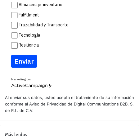
Almacenaje-inventario
Fulfillment
Trazabilidad y Transporte
Tecnología
Resiliencia
Enviar
Marketing por
A
c
t
Al enviar sus datos, usted acepta el tratamiento de su información
i
conforme al
Aviso de Privacidad
de Digital Communications B2B, S.
v
de R.L. de C.V.
e
C
a
m
p
Más leidos
a