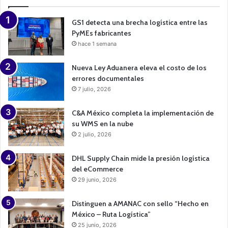
i
g
n
GS1 detecta una brecha logística entre las
PyMEs fabricantes
hace 1 semana
Nueva Ley Aduanera eleva el costo de los
errores documentales
7 julio, 2026
C&A México completa la implementación de
su WMS en la nube
2 julio, 2026
DHL Supply Chain mide la presión logística
del eCommerce
29 junio, 2026
Distinguen a AMANAC con sello “Hecho en
México – Ruta Logística”
25 junio, 2026