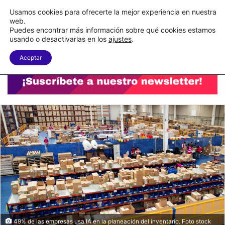
C&A México completa la implementación de su WMS en la nube
Usamos cookies para ofrecerte la mejor experiencia en nuestra
web.
Puedes encontrar más información sobre qué cookies estamos
Menu
B
usando o desactivarlas en los
ajustes
.
Aceptar
49% de las empresas usa IA en la planeación del inventario. Foto stock