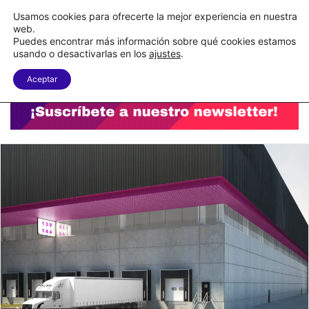
C&A México completa la implementación de su WMS en la nube
Usamos cookies para ofrecerte la mejor experiencia en nuestra
web.
Puedes encontrar más información sobre qué cookies estamos
Menu
B
usando o desactivarlas en los
ajustes
.
Aceptar