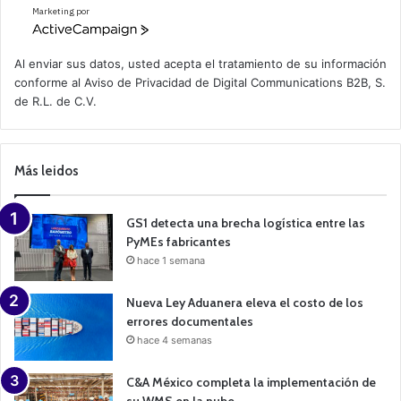
Marketing por
A
c
t
Al enviar sus datos, usted acepta el tratamiento de su información
i
conforme al
Aviso de Privacidad
de Digital Communications B2B, S.
v
de R.L. de C.V.
e
C
a
m
p
Más leidos
a
i
g
n
GS1 detecta una brecha logística entre las
PyMEs fabricantes
hace 1 semana
Nueva Ley Aduanera eleva el costo de los
errores documentales
hace 4 semanas
C&A México completa la implementación de